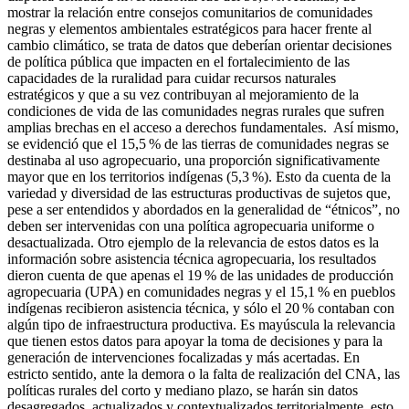
mostrar la relación entre consejos comunitarios de comunidades
negras y elementos ambientales estratégicos para hacer frente al
cambio climático, se trata de datos que deberían orientar decisiones
de política pública que impacten en el fortalecimiento de las
capacidades de la ruralidad para cuidar recursos naturales
estratégicos y que a su vez contribuyan al mejoramiento de la
condiciones de vida de las comunidades negras rurales que sufren
amplias brechas en el acceso a derechos fundamentales. Así mismo,
se evidenció que el 15,5 % de las tierras de comunidades negras se
destinaba al uso agropecuario, una proporción significativamente
mayor que en los territorios indígenas (5,3 %). Esto da cuenta de la
variedad y diversidad de las estructuras productivas de sujetos que,
pese a ser entendidos y abordados en la generalidad de “étnicos”, no
deben ser intervenidas con una política agropecuaria uniforme o
desactualizada. Otro ejemplo de la relevancia de estos datos es la
información sobre asistencia técnica agropecuaria, los resultados
dieron cuenta de que apenas el 19 % de las unidades de producción
agropecuaria (UPA) en comunidades negras y el 15,1 % en pueblos
indígenas recibieron asistencia técnica, y sólo el 20 % contaban con
algún tipo de infraestructura productiva. Es mayúscula la relevancia
que tienen estos datos para apoyar la toma de decisiones y para la
generación de intervenciones focalizadas y más acertadas. En
estricto sentido, ante la demora o la falta de realización del CNA, las
políticas rurales del corto y mediano plazo, se harán sin datos
desagregados, actualizados y contextualizados territorialmente, esto