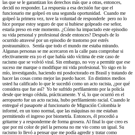
las que se le garantizan los derechos más que a otras, entonces,
decidí no responder. La respuesta a esa decisión fue que el
funcionario me golpeó en una segunda oportunidad. Cuando me
golpeó la primera vez, tuve la voluntad de responderle pero no lo
hice porque estoy seguro de que si hubiese golpeado ese señor,
estaría preso en este momento. ¿Cómo ha impactado este episodio
su vida personal y profesional desde entonces? Después de lo
ocurrido atravesé por un episodio de trastorno por estrés
postraumático. Sentía que todo el mundo me estaba mirando.
Algunas personas se me acercaron en la calle para comprobar si
efectivamente era yo el que había sido víctima de este caso de
racismo que se volvió viral. Sin embargo, no voy a permitir que ese
suceso me marque o modifique mi vida profesional. Yo sigo en lo
mío, investigando, haciendo mi posdoctorado en Brasil y tratando de
hacer las cosas como mejor las puedo hacer. En distintos medios
usted ha calificado lo que le sucedió como un acto racista, ¿por qué
considera que fue así? Yo he sufrido perfilamiento por la policía
desde que tengo cédula, prácticamente. Y sí, lo que ocurrió en el
aeropuerto fue un acto racista, hubo perfilamiento racial. Cuando le
entregué el pasaporte al funcionario de Migración Colombia le
informé, en un tono normal, que las máquinas no me estaban
permitiendo el ingreso por biometría. Entonces, él procedió a
gritarme y a responderme de forma grosera. Al final lo que creo es
que por mi color de piel la persona no me vio como un igual. Su
racismo lo llevó a pensar que me podía agredir y tratar como