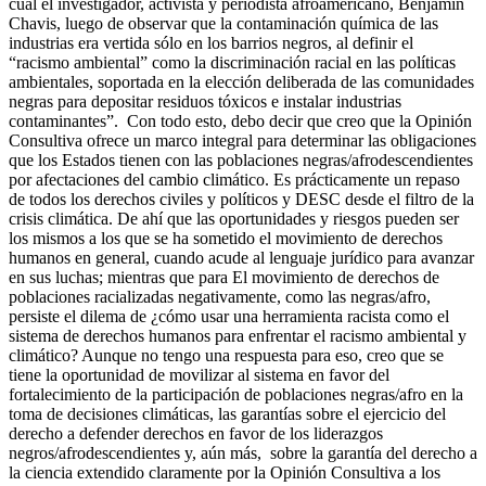
cual el investigador, activista y periodista afroamericano, Benjamin
Chavis, luego de observar que la contaminación química de las
industrias era vertida sólo en los barrios negros, al definir el
“racismo ambiental” como la discriminación racial en las políticas
ambientales, soportada en la elección deliberada de las comunidades
negras para depositar residuos tóxicos e instalar industrias
contaminantes”. Con todo esto, debo decir que creo que la Opinión
Consultiva ofrece un marco integral para determinar las obligaciones
que los Estados tienen con las poblaciones negras/afrodescendientes
por afectaciones del cambio climático. Es prácticamente un repaso
de todos los derechos civiles y políticos y DESC desde el filtro de la
crisis climática. De ahí que las oportunidades y riesgos pueden ser
los mismos a los que se ha sometido el movimiento de derechos
humanos en general, cuando acude al lenguaje jurídico para avanzar
en sus luchas; mientras que para El movimiento de derechos de
poblaciones racializadas negativamente, como las negras/afro,
persiste el dilema de ¿cómo usar una herramienta racista como el
sistema de derechos humanos para enfrentar el racismo ambiental y
climático? Aunque no tengo una respuesta para eso, creo que se
tiene la oportunidad de movilizar al sistema en favor del
fortalecimiento de la participación de poblaciones negras/afro en la
toma de decisiones climáticas, las garantías sobre el ejercicio del
derecho a defender derechos en favor de los liderazgos
negros/afrodescendientes y, aún más, sobre la garantía del derecho a
la ciencia extendido claramente por la Opinión Consultiva a los