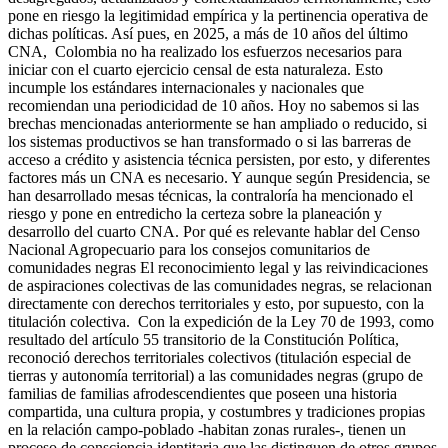
pone en riesgo la legitimidad empírica y la pertinencia operativa de
dichas políticas. Así pues, en 2025, a más de 10 años del último
CNA, Colombia no ha realizado los esfuerzos necesarios para
iniciar con el cuarto ejercicio censal de esta naturaleza. Esto
incumple los estándares internacionales y nacionales que
recomiendan una periodicidad de 10 años. Hoy no sabemos si las
brechas mencionadas anteriormente se han ampliado o reducido, si
los sistemas productivos se han transformado o si las barreras de
acceso a crédito y asistencia técnica persisten, por esto, y diferentes
factores más un CNA es necesario. Y aunque según Presidencia, se
han desarrollado mesas técnicas, la contraloría ha mencionado el
riesgo y pone en entredicho la certeza sobre la planeación y
desarrollo del cuarto CNA. Por qué es relevante hablar del Censo
Nacional Agropecuario para los consejos comunitarios de
comunidades negras El reconocimiento legal y las reivindicaciones
de aspiraciones colectivas de las comunidades negras, se relacionan
directamente con derechos territoriales y esto, por supuesto, con la
titulación colectiva. Con la expedición de la Ley 70 de 1993, como
resultado del artículo 55 transitorio de la Constitución Política,
reconoció derechos territoriales colectivos (titulación especial de
tierras y autonomía territorial) a las comunidades negras (grupo de
familias de familias afrodescendientes que poseen una historia
compartida, una cultura propia, y costumbres y tradiciones propias
en la relación campo-poblado -habitan zonas rurales-, tienen un
proceso de consciencia identitaria que las distinguen de otros grupos