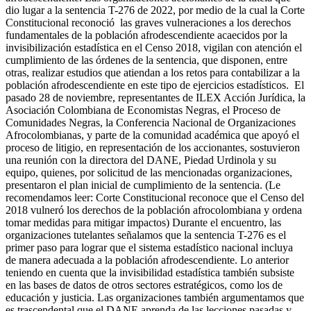
dio lugar a la sentencia T-276 de 2022, por medio de la cual la Corte
Constitucional reconoció las graves vulneraciones a los derechos
fundamentales de la población afrodescendiente acaecidos por la
invisibilización estadística en el Censo 2018, vigilan con atención el
cumplimiento de las órdenes de la sentencia, que disponen, entre
otras, realizar estudios que atiendan a los retos para contabilizar a la
población afrodescendiente en este tipo de ejercicios estadísticos. El
pasado 28 de noviembre, representantes de ILEX Acción Jurídica, la
Asociación Colombiana de Economistas Negras, el Proceso de
Comunidades Negras, la Conferencia Nacional de Organizaciones
Afrocolombianas, y parte de la comunidad académica que apoyó el
proceso de litigio, en representación de los accionantes, sostuvieron
una reunión con la directora del DANE, Piedad Urdinola y su
equipo, quienes, por solicitud de las mencionadas organizaciones,
presentaron el plan inicial de cumplimiento de la sentencia. (Le
recomendamos leer: Corte Constitucional reconoce que el Censo del
2018 vulneró los derechos de la población afrocolombiana y ordena
tomar medidas para mitigar impactos) Durante el encuentro, las
organizaciones tutelantes señalamos que la sentencia T-276 es el
primer paso para lograr que el sistema estadístico nacional incluya
de manera adecuada a la población afrodescendiente. Lo anterior
teniendo en cuenta que la invisibilidad estadística también subsiste
en las bases de datos de otros sectores estratégicos, como los de
educación y justicia. Las organizaciones también argumentamos que
es trascendental que el DANE aprenda de las lecciones pasadas y