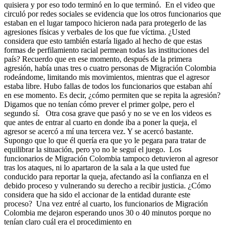
quisiera y por eso todo terminó en lo que terminó. En el video que
circuló por redes sociales se evidencia que los otros funcionarios que
estaban en el lugar tampoco hicieron nada para protegerlo de las
agresiones físicas y verbales de los que fue víctima. ¿Usted
considera que esto también estaría ligado al hecho de que estas
formas de perfilamiento racial permean todas las instituciones del
país? Recuerdo que en ese momento, después de la primera
agresión, había unas tres o cuatro personas de Migración Colombia
rodeándome, limitando mis movimientos, mientras que el agresor
estaba libre. Hubo fallas de todos los funcionarios que estaban ahí
en ese momento. Es decir, ¿cómo permiten que se repita la agresión?
Digamos que no tenían cómo prever el primer golpe, pero el
segundo sí. Otra cosa grave que pasó y no se ve en los videos es
que antes de entrar al cuarto en donde iba a poner la queja, el
agresor se acercó a mí una tercera vez. Y se acercó bastante.
Supongo que lo que él quería era que yo le pegara para tratar de
equilibrar la situación, pero yo no le seguí el juego. Los
funcionarios de Migración Colombia tampoco detuvieron al agresor
tras los ataques, ni lo apartaron de la sala a la que usted fue
conducido para reportar la queja, afectando así la confianza en el
debido proceso y vulnerando su derecho a recibir justicia. ¿Cómo
considera que ha sido el accionar de la entidad durante este
proceso? Una vez entré al cuarto, los funcionarios de Migración
Colombia me dejaron esperando unos 30 o 40 minutos porque no
tenían claro cuál era el procedimiento en