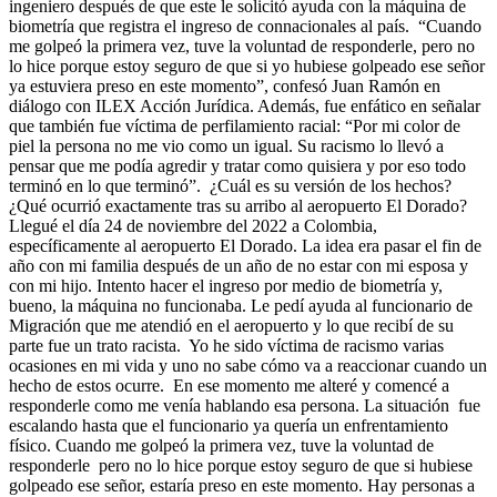
ingeniero después de que este le solicitó ayuda con la máquina de
biometría que registra el ingreso de connacionales al país. “Cuando
me golpeó la primera vez, tuve la voluntad de responderle, pero no
lo hice porque estoy seguro de que si yo hubiese golpeado ese señor
ya estuviera preso en este momento”, confesó Juan Ramón en
diálogo con ILEX Acción Jurídica. Además, fue enfático en señalar
que también fue víctima de perfilamiento racial: “Por mi color de
piel la persona no me vio como un igual. Su racismo lo llevó a
pensar que me podía agredir y tratar como quisiera y por eso todo
terminó en lo que terminó”. ¿Cuál es su versión de los hechos?
¿Qué ocurrió exactamente tras su arribo al aeropuerto El Dorado?
Llegué el día 24 de noviembre del 2022 a Colombia,
específicamente al aeropuerto El Dorado. La idea era pasar el fin de
año con mi familia después de un año de no estar con mi esposa y
con mi hijo. Intento hacer el ingreso por medio de biometría y,
bueno, la máquina no funcionaba. Le pedí ayuda al funcionario de
Migración que me atendió en el aeropuerto y lo que recibí de su
parte fue un trato racista. Yo he sido víctima de racismo varias
ocasiones en mi vida y uno no sabe cómo va a reaccionar cuando un
hecho de estos ocurre. En ese momento me alteré y comencé a
responderle como me venía hablando esa persona. La situación fue
escalando hasta que el funcionario ya quería un enfrentamiento
físico. Cuando me golpeó la primera vez, tuve la voluntad de
responderle pero no lo hice porque estoy seguro de que si hubiese
golpeado ese señor, estaría preso en este momento. Hay personas a