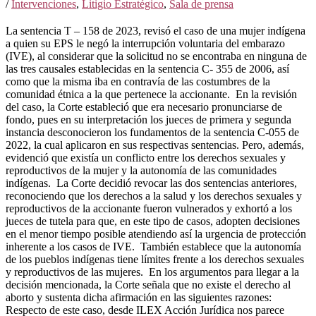
/
Intervenciones
,
Litigio Estratégico
,
Sala de prensa
La sentencia T – 158 de 2023, revisó el caso de una mujer indígena
a quien su EPS le negó la interrupción voluntaria del embarazo
(IVE), al considerar que la solicitud no se encontraba en ninguna de
las tres causales establecidas en la sentencia C- 355 de 2006, así
como que la misma iba en contravía de las costumbres de la
comunidad étnica a la que pertenece la accionante. En la revisión
del caso, la Corte estableció que era necesario pronunciarse de
fondo, pues en su interpretación los jueces de primera y segunda
instancia desconocieron los fundamentos de la sentencia C-055 de
2022, la cual aplicaron en sus respectivas sentencias. Pero, además,
evidenció que existía un conflicto entre los derechos sexuales y
reproductivos de la mujer y la autonomía de las comunidades
indígenas. La Corte decidió revocar las dos sentencias anteriores,
reconociendo que los derechos a la salud y los derechos sexuales y
reproductivos de la accionante fueron vulnerados y exhortó a los
jueces de tutela para que, en este tipo de casos, adopten decisiones
en el menor tiempo posible atendiendo así la urgencia de protección
inherente a los casos de IVE. También establece que la autonomía
de los pueblos indígenas tiene límites frente a los derechos sexuales
y reproductivos de las mujeres. En los argumentos para llegar a la
decisión mencionada, la Corte señala que no existe el derecho al
aborto y sustenta dicha afirmación en las siguientes razones:
Respecto de este caso, desde ILEX Acción Jurídica nos parece