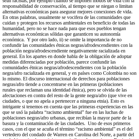
sean racistas, por ejemplo cuando se imponen modos de vida con la
responsabilidad de conservación, al tiempo que se niegan o limitan
alternativas económicas para asegurar mejores conexiones de vida.
En otras palabras, usualmente se vocifera de las comunidades que
cuidan y protegen los recursos ambientales en beneficio de todas las
humanidad, pero no se hace nada para que esos pueblos tengan
alternativas económicas sólidas que garanticen su autonomía
económica. Y por otro lado, ii) se omite la importancia de no
confundir las comunidades étnicas negras/afrodescendientes con la
población negra/afrodescendiente negativamente racializada en
general. En los apartes en donde habla de la obligación de adoptar
medidas diferenciadas por población, parece confundir las
comunidades étnicas negras/afrodescendientes con la población
negra/afro racializada en general, y en países como Colombia no son
lo mismo. El discurso internacional de derechos para poblaciones
negras/afro tiende a concentrarse en las primeras (poblaciones
rurales que reclaman una identidad étnica), pero se olvida de las
afectaciones en contra del resto de la gente negra/afro (que vive en
ciudades, o que no apela a pertenecer a ninguna etnia). Esto es
intrigante si tenemos en cuenta que las primeras experiencias en las
que se usó la palabra “racismo ambiental” fue en las luchas de
poblaciones negras/afro urbanas, que recibían la mayor parte de la
basura y la contaminación de las ciudades. Uno de esos primeros
casos, con el que se acuña el término “racismo ambiental” es el del
vertedero del condado de Warren en Carolina del Norte, a partir del