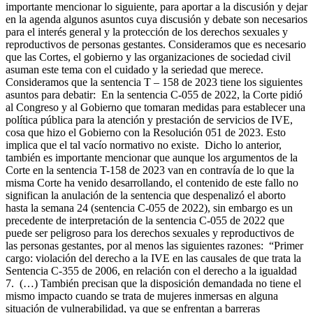
importante mencionar lo siguiente, para aportar a la discusión y dejar
en la agenda algunos asuntos cuya discusión y debate son necesarios
para el interés general y la protección de los derechos sexuales y
reproductivos de personas gestantes. Consideramos que es necesario
que las Cortes, el gobierno y las organizaciones de sociedad civil
asuman este tema con el cuidado y la seriedad que merece.
Consideramos que la sentencia T – 158 de 2023 tiene los siguientes
asuntos para debatir: En la sentencia C-055 de 2022, la Corte pidió
al Congreso y al Gobierno que tomaran medidas para establecer una
política pública para la atención y prestación de servicios de IVE,
cosa que hizo el Gobierno con la Resolución 051 de 2023. Esto
implica que el tal vacío normativo no existe. Dicho lo anterior,
también es importante mencionar que aunque los argumentos de la
Corte en la sentencia T-158 de 2023 van en contravía de lo que la
misma Corte ha venido desarrollando, el contenido de este fallo no
significan la anulación de la sentencia que despenalizó el aborto
hasta la semana 24 (sentencia C-055 de 2022), sin embargo es un
precedente de interpretación de la sentencia C-055 de 2022 que
puede ser peligroso para los derechos sexuales y reproductivos de
las personas gestantes, por al menos las siguientes razones: “Primer
cargo: violación del derecho a la IVE en las causales de que trata la
Sentencia C-355 de 2006, en relación con el derecho a la igualdad
7. (…) También precisan que la disposición demandada no tiene el
mismo impacto cuando se trata de mujeres inmersas en alguna
situación de vulnerabilidad, ya que se enfrentan a barreras