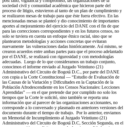
post fallo, vigilancia y compromiso, las organizaciones de la
sociedad civil y comunidad académica que hicieron parte del
proceso de litigio, estuvieron al tanto de un plan de cumplimiento y
se realizaron mesas de trabajo para que éste fuera efectivo. En las
mencionadas mesas se planteó y dio conocimiento de importantes
aportes al mejoramiento del ejercicio del DANE con el fin de que
para las correcciones correspondientes y en los futuros censos, no
solo se tuviera en cuenta un enfoque étnico racial, sino que se
plantearon metodologías y acciones concretas que evitaran
nuevamente las vulneraciones dadas históricamente. Así mismo, se
crearon acuerdos entre ambas partes para que el proceso adelantado
por el DANE, se realizará con rigurosidad y con metodologías
adecuadas. Luego de lo que consideramos un trabajo conjunto,
conocimos el informe enviado al Juzgado Veintiuno (21)
Administrativo del Circuito de Bogotá D.C., por parte del DANE
con copia a la Corte Constitucional — “Estudio de Evaluación de
las Causas de la Variación y Dificultades en la Captación de la
Población Afrodescendiente en los Censos Nacionales: Lecciones
Aprendidas” — en el que pretende dar por cumplido no solo los
tiempos que la Corte le solicitó, sino también se reporta una
información que al parecer de las organizaciones accionantes, no
corresponde a lo conversado y plasmado en anteriores versiones del
documento durante el tiempo de trabajo. Por lo anterior, enviamos
un Memorial de Incumplimiento al Juzgado Veintiuno (21)
Administrativo del Circuito de Bogotá D.C, Sección Segunda, en el