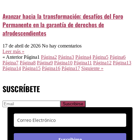
Avanzar hacia la transformación: desafíos del Foro
Permanente en la garantía de derechos de
afrodescendientes
17 de abril de 2026
No hay comentarios
Leer más »
« Anterior
Página
1
Página
2
Página
3
Página
4
Página
5
Página
6
Página
7
Página
8
Página
9
Página
10
Página
11
Página
12
Página
13
Página
14
Página
15
Página
16
Página
17
Siguiente »
SUSCRÍBETE
Suscribirse