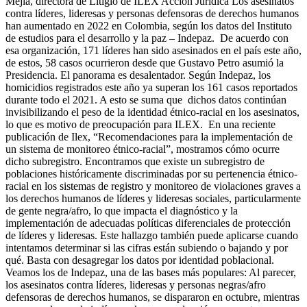
Mejía, directora de Litigio de ILEX Acción Jurídica Los asesinatos
contra líderes, lideresas y personas defensoras de derechos humanos
han aumentado en 2022 en Colombia, según los datos del Instituto
de estudios para el desarrollo y la paz – Indepaz. De acuerdo con
esa organización, 171 líderes han sido asesinados en el país este año,
de estos, 58 casos ocurrieron desde que Gustavo Petro asumió la
Presidencia. El panorama es desalentador. Según Indepaz, los
homicidios registrados este año ya superan los 161 casos reportados
durante todo el 2021. A esto se suma que dichos datos continúan
invisibilizando el peso de la identidad étnico-racial en los asesinatos,
lo que es motivo de preocupación para ILEX. En una reciente
publicación de Ilex, “Recomendaciones para la implementación de
un sistema de monitoreo étnico-racial”, mostramos cómo ocurre
dicho subregistro. Encontramos que existe un subregistro de
poblaciones históricamente discriminadas por su pertenencia étnico-
racial en los sistemas de registro y monitoreo de violaciones graves a
los derechos humanos de líderes y lideresas sociales, particularmente
de gente negra/afro, lo que impacta el diagnóstico y la
implementación de adecuadas políticas diferenciales de protección
de líderes y lideresas. Este hallazgo también puede aplicarse cuando
intentamos determinar si las cifras están subiendo o bajando y por
qué. Basta con desagregar los datos por identidad poblacional.
Veamos los de Indepaz, una de las bases más populares: Al parecer,
los asesinatos contra líderes, lideresas y personas negras/afro
defensoras de derechos humanos, se dispararon en octubre, mientras