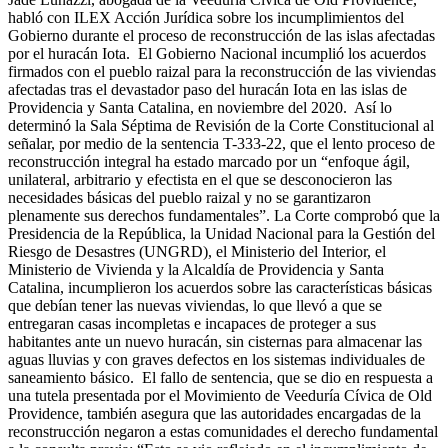
habló con ILEX Acción Jurídica sobre los incumplimientos del
Gobierno durante el proceso de reconstrucción de las islas afectadas
por el huracán Iota. El Gobierno Nacional incumplió los acuerdos
firmados con el pueblo raizal para la reconstrucción de las viviendas
afectadas tras el devastador paso del huracán Iota en las islas de
Providencia y Santa Catalina, en noviembre del 2020. Así lo
determinó la Sala Séptima de Revisión de la Corte Constitucional al
señalar, por medio de la sentencia T-333-22, que el lento proceso de
reconstrucción integral ha estado marcado por un “enfoque ágil,
unilateral, arbitrario y efectista en el que se desconocieron las
necesidades básicas del pueblo raizal y no se garantizaron
plenamente sus derechos fundamentales”. La Corte comprobó que la
Presidencia de la República, la Unidad Nacional para la Gestión del
Riesgo de Desastres (UNGRD), el Ministerio del Interior, el
Ministerio de Vivienda y la Alcaldía de Providencia y Santa
Catalina, incumplieron los acuerdos sobre las características básicas
que debían tener las nuevas viviendas, lo que llevó a que se
entregaran casas incompletas e incapaces de proteger a sus
habitantes ante un nuevo huracán, sin cisternas para almacenar las
aguas lluvias y con graves defectos en los sistemas individuales de
saneamiento básico. El fallo de sentencia, que se dio en respuesta a
una tutela presentada por el Movimiento de Veeduría Cívica de Old
Providence, también asegura que las autoridades encargadas de la
reconstrucción negaron a estas comunidades el derecho fundamental