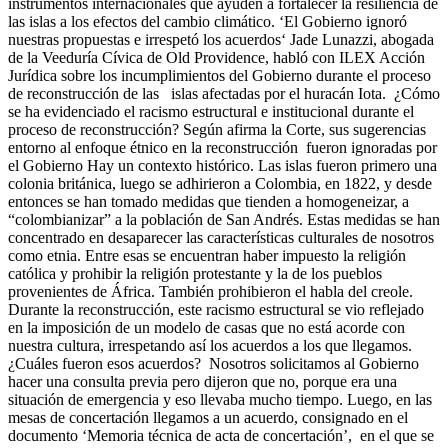
instrumentos internacionales que ayuden a fortalecer la resiliencia de
las islas a los efectos del cambio climático. ‘El Gobierno ignoró
nuestras propuestas e irrespetó los acuerdos‘ Jade Lunazzi, abogada
de la Veeduría Cívica de Old Providence, habló con ILEX Acción
Jurídica sobre los incumplimientos del Gobierno durante el proceso
de reconstrucción de las islas afectadas por el huracán Iota. ¿Cómo
se ha evidenciado el racismo estructural e institucional durante el
proceso de reconstrucción? Según afirma la Corte, sus sugerencias
entorno al enfoque étnico en la reconstrucción fueron ignoradas por
el Gobierno Hay un contexto histórico. Las islas fueron primero una
colonia británica, luego se adhirieron a Colombia, en 1822, y desde
entonces se han tomado medidas que tienden a homogeneizar, a
“colombianizar” a la población de San Andrés. Estas medidas se han
concentrado en desaparecer las características culturales de nosotros
como etnia. Entre esas se encuentran haber impuesto la religión
católica y prohibir la religión protestante y la de los pueblos
provenientes de África. También prohibieron el habla del creole.
Durante la reconstrucción, este racismo estructural se vio reflejado
en la imposición de un modelo de casas que no está acorde con
nuestra cultura, irrespetando así los acuerdos a los que llegamos.
¿Cuáles fueron esos acuerdos? Nosotros solicitamos al Gobierno
hacer una consulta previa pero dijeron que no, porque era una
situación de emergencia y eso llevaba mucho tiempo. Luego, en las
mesas de concertación llegamos a un acuerdo, consignado en el
documento ‘Memoria técnica de acta de concertación’, en el que se