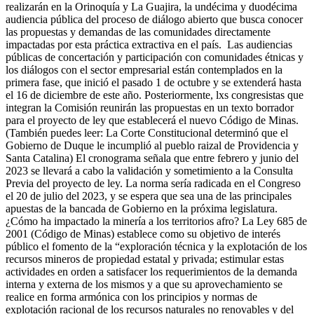
realizarán en la Orinoquía y La Guajira, la undécima y duodécima
audiencia pública del proceso de diálogo abierto que busca conocer
las propuestas y demandas de las comunidades directamente
impactadas por esta práctica extractiva en el país. Las audiencias
públicas de concertación y participación con comunidades étnicas y
los diálogos con el sector empresarial están contemplados en la
primera fase, que inició el pasado 1 de octubre y se extenderá hasta
el 16 de diciembre de este año. Posteriormente, lxs congresistas que
integran la Comisión reunirán las propuestas en un texto borrador
para el proyecto de ley que establecerá el nuevo Código de Minas.
(También puedes leer: La Corte Constitucional determinó que el
Gobierno de Duque le incumplió al pueblo raizal de Providencia y
Santa Catalina) El cronograma señala que entre febrero y junio del
2023 se llevará a cabo la validación y sometimiento a la Consulta
Previa del proyecto de ley. La norma sería radicada en el Congreso
el 20 de julio del 2023, y se espera que sea una de las principales
apuestas de la bancada de Gobierno en la próxima legislatura.
¿Cómo ha impactado la minería a los territorios afro? La Ley 685 de
2001 (Código de Minas) establece como su objetivo de interés
público el fomento de la “exploración técnica y la explotación de los
recursos mineros de propiedad estatal y privada; estimular estas
actividades en orden a satisfacer los requerimientos de la demanda
interna y externa de los mismos y a que su aprovechamiento se
realice en forma armónica con los principios y normas de
explotación racional de los recursos naturales no renovables y del