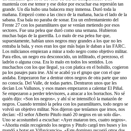
mantenía con ese temor y ese dolor por escuchar esa represión tan
grande. Un día hubo una balacera muy inmensa. Duró toda la
mañana. Empezó como a las cinco de la mañana, hacia el lado de la
sabana. Esa bala no paraba de sonar. Era un enfrentamiento del
Frente 27 con los paramilitares que se venían metiendo por esos
sectores. Fue una pelea que duró como una semana. Hubieron
muchas bajas de la guerrilla. Lo malo de esa pelea fue que,
supuestamente, habían unos negros muy grandes a los que no les
entraba la bala, y esos eran los que más bajas le daban a las FARC.
Los milicianos empiezan a mirar a todo negro como objetivo militar.
Para ellos, un negro era desconocido, un infiltrado, el perezoso, el
ladrón o alguna cosa. Era lo malo en todos los sentidos. Los
muchachos con los que llegué, ya con platica en el bolsillo, cogieron
pa los pasajes para irse. Ahí se acabó ya el grupo que con el que
andaba. Empezaron fue a dentrar otros negros de otra parte que uno
no conocía. Del Valle, de todas partes. Dentraron unos que les
decían Los Vallunos, y esos manes empezaron a calentar El Piñal.
Se empezaron a perder televisores, a atracar a los borrachos. No sé
quién dijo: «Son los negros», y ahí sí se intensificó la matazón de
negros. Cuando terminó la pelea con los paramilitares, todo negro se
volvió un objetivo militar. Nos dijeron que teníamos que irnos, nos
decían: «El señor Alberto Pitufo mató 20 negros en un solo día».
Uno se acostumbró a escuchar: «Ayer mataron tres, cuatro negros».
«Ahorita están recogiendo los negros y Pitufo cargó tres buses y los
mandó a botar en Villavicencio». «Este domingo recogió otros dos