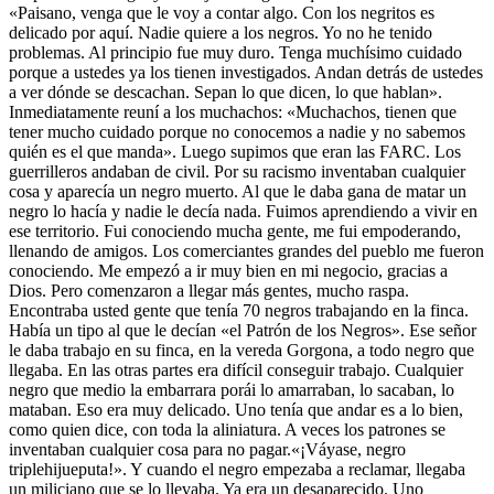
«Paisano, venga que le voy a contar algo. Con los negritos es
delicado por aquí. Nadie quiere a los negros. Yo no he tenido
problemas. Al principio fue muy duro. Tenga muchísimo cuidado
porque a ustedes ya los tienen investigados. Andan detrás de ustedes
a ver dónde se descachan. Sepan lo que dicen, lo que hablan».
Inmediatamente reuní a los muchachos: «Muchachos, tienen que
tener mucho cuidado porque no conocemos a nadie y no sabemos
quién es el que manda». Luego supimos que eran las FARC. Los
guerrilleros andaban de civil. Por su racismo inventaban cualquier
cosa y aparecía un negro muerto. Al que le daba gana de matar un
negro lo hacía y nadie le decía nada. Fuimos aprendiendo a vivir en
ese territorio. Fui conociendo mucha gente, me fui empoderando,
llenando de amigos. Los comerciantes grandes del pueblo me fueron
conociendo. Me empezó a ir muy bien en mi negocio, gracias a
Dios. Pero comenzaron a llegar más gentes, mucho raspa.
Encontraba usted gente que tenía 70 negros trabajando en la finca.
Había un tipo al que le decían «el Patrón de los Negros». Ese señor
le daba trabajo en su finca, en la vereda Gorgona, a todo negro que
llegaba. En las otras partes era difícil conseguir trabajo. Cualquier
negro que medio la embarrara porái lo amarraban, lo sacaban, lo
mataban. Eso era muy delicado. Uno tenía que andar es a lo bien,
como quien dice, con toda la aliniatura. A veces los patrones se
inventaban cualquier cosa para no pagar.«¡Váyase, negro
triplehijueputa!». Y cuando el negro empezaba a reclamar, llegaba
un miliciano que se lo llevaba. Ya era un desaparecido. Uno