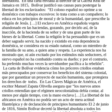
libertadora. En una carta enviada al director de la Gaceta Real de
Jamaica en 1815, Bolívar justificó sus causas para postergar la
libertad de los esclavizados: “El colono español no oprime a su
doméstico con trabajos excesivos: lo trata como a un compañero; lo
educa en los principios de moral y de la humanidad, que prescribe la
religión de Jesús. […] El esclavo en América española vegeta
abandonado en las haciendas, gozando, por decirlo así, de la
inacción, de la hacienda de su señor y de una gran parte de los
bienes de la libertad. Como la religión le ha persuadido que es un
deber sagrado servir, ha nacido y existido en esta dependencia
doméstica, se considera en su estado natural, como un miembro de
la familia de su amo, a quien ama y respeta. La experiencia nos ha
mostrado que, ni aún excitado por los estímulos más seductores, el
siervo español no ha combatido contra su dueño; y por el contrario,
ha preferido muchas veces la servidumbre pacífica a la rebelión”.
La carta de Bolívar evidencia cómo los próceres criollos estaban
más preocupados por conservar los beneficios del sistema colonial,
que por garantizar un proyecto de nación humanista, que protegiera
los derechos de todxs. En Las Claves Mágicas de América, el
escritor Manuel Zapata Olivella asegura que “los nuevos amos
criollos entendían que el régimen neocolonialista debía contar, al
menos por algún tiempo, con la mano esclava […] La libertad de los
africanos en América no podría ser un acto de mera actitud
filantrópica y de declaración de principios humanitario El 2 de junio
de 1816, Simón Bolívar decretó la libertad absoluta a todos los