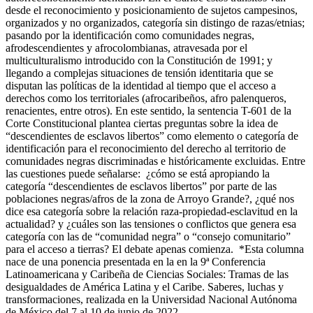
desde el reconocimiento y posicionamiento de sujetos campesinos,
organizados y no organizados, categoría sin distingo de razas/etnias;
pasando por la identificación como comunidades negras,
afrodescendientes y afrocolombianas, atravesada por el
multiculturalismo introducido con la Constitución de 1991; y
llegando a complejas situaciones de tensión identitaria que se
disputan las políticas de la identidad al tiempo que el acceso a
derechos como los territoriales (afrocaribeños, afro palenqueros,
renacientes, entre otros). En este sentido, la sentencia T-601 de la
Corte Constitucional plantea ciertas preguntas sobre la idea de
“descendientes de esclavos libertos” como elemento o categoría de
identificación para el reconocimiento del derecho al territorio de
comunidades negras discriminadas e históricamente excluidas. Entre
las cuestiones puede señalarse: ¿cómo se está apropiando la
categoría “descendientes de esclavos libertos” por parte de las
poblaciones negras/afros de la zona de Arroyo Grande?, ¿qué nos
dice esa categoría sobre la relación raza-propiedad-esclavitud en la
actualidad? y ¿cuáles son las tensiones o conflictos que genera esa
categoría con las de “comunidad negra” o “consejo comunitario”
para el acceso a tierras? El debate apenas comienza. *Esta columna
nace de una ponencia presentada en la en la 9ª Conferencia
Latinoamericana y Caribeña de Ciencias Sociales: Tramas de las
desigualdades de América Latina y el Caribe. Saberes, luchas y
transformaciones, realizada en la Universidad Nacional Autónoma
de México del 7 al 10 de junio de 2022.