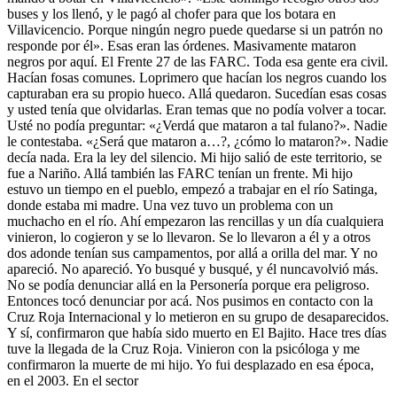
buses y los llenó, y le pagó al chofer para que los botara en
Villavicencio. Porque ningún negro puede quedarse si un patrón no
responde por él». Esas eran las órdenes. Masivamente mataron
negros por aquí. El Frente 27 de las FARC. Toda esa gente era civil.
Hacían fosas comunes. Loprimero que hacían los negros cuando los
capturaban era su propio hueco. Allá quedaron. Sucedían esas cosas
y usted tenía que olvidarlas. Eran temas que no podía volver a tocar.
Usté no podía preguntar: «¿Verdá que mataron a tal fulano?». Nadie
le contestaba. «¿Será que mataron a…?, ¿cómo lo mataron?». Nadie
decía nada. Era la ley del silencio. Mi hijo salió de este territorio, se
fue a Nariño. Allá también las FARC tenían un frente. Mi hijo
estuvo un tiempo en el pueblo, empezó a trabajar en el río Satinga,
donde estaba mi madre. Una vez tuvo un problema con un
muchacho en el río. Ahí empezaron las rencillas y un día cualquiera
vinieron, lo cogieron y se lo llevaron. Se lo llevaron a él y a otros
dos adonde tenían sus campamentos, por allá a orilla del mar. Y no
apareció. No apareció. Yo busqué y busqué, y él nuncavolvió más.
No se podía denunciar allá en la Personería porque era peligroso.
Entonces tocó denunciar por acá. Nos pusimos en contacto con la
Cruz Roja Internacional y lo metieron en su grupo de desaparecidos.
Y sí, confirmaron que había sido muerto en El Bajito. Hace tres días
tuve la llegada de la Cruz Roja. Vinieron con la psicóloga y me
confirmaron la muerte de mi hijo. Yo fui desplazado en esa época,
en el 2003. En el sector