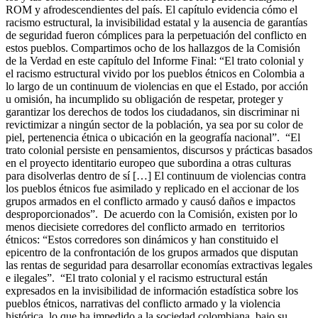
ROM y afrodescendientes del país. El capítulo evidencia cómo el
racismo estructural, la invisibilidad estatal y la ausencia de garantías
de seguridad fueron cómplices para la perpetuación del conflicto en
estos pueblos. Compartimos ocho de los hallazgos de la Comisión
de la Verdad en este capítulo del Informe Final: “El trato colonial y
el racismo estructural vivido por los pueblos étnicos en Colombia a
lo largo de un continuum de violencias en que el Estado, por acción
u omisión, ha incumplido su obligación de respetar, proteger y
garantizar los derechos de todos los ciudadanos, sin discriminar ni
revictimizar a ningún sector de la población, ya sea por su color de
piel, pertenencia étnica o ubicación en la geografía nacional”. “El
trato colonial persiste en pensamientos, discursos y prácticas basados
en el proyecto identitario europeo que subordina a otras culturas
para disolverlas dentro de sí […] El continuum de violencias contra
los pueblos étnicos fue asimilado y replicado en el accionar de los
grupos armados en el conflicto armado y causó daños e impactos
desproporcionados”. De acuerdo con la Comisión, existen por lo
menos diecisiete corredores del conflicto armado en territorios
étnicos: “Estos corredores son dinámicos y han constituido el
epicentro de la confrontación de los grupos armados que disputan
las rentas de seguridad para desarrollar economías extractivas legales
e ilegales”. “El trato colonial y el racismo estructural están
expresados en la invisibilidad de información estadística sobre los
pueblos étnicos, narrativas del conflicto armado y la violencia
histórica, lo que ha impedido a la sociedad colombiana, bajo su