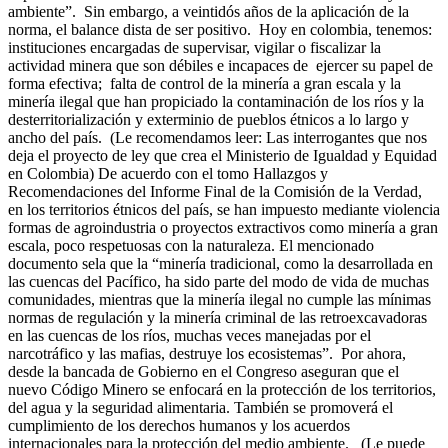
ambiente”. Sin embargo, a veintidós años de la aplicación de la
norma, el balance dista de ser positivo. Hoy en colombia, tenemos:
instituciones encargadas de supervisar, vigilar o fiscalizar la
actividad minera que son débiles e incapaces de ejercer su papel de
forma efectiva; falta de control de la minería a gran escala y la
minería ilegal que han propiciado la contaminación de los ríos y la
desterritorialización y exterminio de pueblos étnicos a lo largo y
ancho del país. (Le recomendamos leer: Las interrogantes que nos
deja el proyecto de ley que crea el Ministerio de Igualdad y Equidad
en Colombia) De acuerdo con el tomo Hallazgos y
Recomendaciones del Informe Final de la Comisión de la Verdad,
en los territorios étnicos del país, se han impuesto mediante violencia
formas de agroindustria o proyectos extractivos como minería a gran
escala, poco respetuosas con la naturaleza. El mencionado
documento sela que la “minería tradicional, como la desarrollada en
las cuencas del Pacífico, ha sido parte del modo de vida de muchas
comunidades, mientras que la minería ilegal no cumple las mínimas
normas de regulación y la minería criminal de las retroexcavadoras
en las cuencas de los ríos, muchas veces manejadas por el
narcotráfico y las mafias, destruye los ecosistemas”. Por ahora,
desde la bancada de Gobierno en el Congreso aseguran que el
nuevo Código Minero se enfocará en la protección de los territorios,
del agua y la seguridad alimentaria. También se promoverá el
cumplimiento de los derechos humanos y los acuerdos
internacionales para la protección del medio ambiente. (Le puede