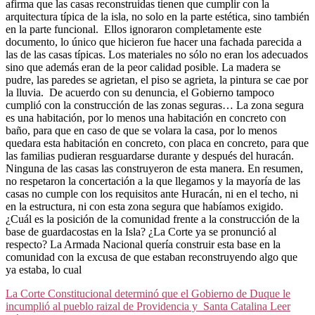
afirma que las casas reconstruidas tienen que cumplir con la
arquitectura típica de la isla, no solo en la parte estética, sino también
en la parte funcional. Ellos ignoraron completamente este
documento, lo único que hicieron fue hacer una fachada parecida a
las de las casas típicas. Los materiales no sólo no eran los adecuados
sino que además eran de la peor calidad posible. La madera se
pudre, las paredes se agrietan, el piso se agrieta, la pintura se cae por
la lluvia. De acuerdo con su denuncia, el Gobierno tampoco
cumplió con la construcción de las zonas seguras… La zona segura
es una habitación, por lo menos una habitación en concreto con
baño, para que en caso de que se volara la casa, por lo menos
quedara esta habitación en concreto, con placa en concreto, para que
las familias pudieran resguardarse durante y después del huracán.
Ninguna de las casas las construyeron de esta manera. En resumen,
no respetaron la concertación a la que llegamos y la mayoría de las
casas no cumple con los requisitos ante Huracán, ni en el techo, ni
en la estructura, ni con esta zona segura que habíamos exigido.
¿Cuál es la posición de la comunidad frente a la construcción de la
base de guardacostas en la Isla? ¿La Corte ya se pronunció al
respecto? La Armada Nacional quería construir esta base en la
comunidad con la excusa de que estaban reconstruyendo algo que
ya estaba, lo cual
La Corte Constitucional determinó que el Gobierno de Duque le
incumplió al pueblo raizal de Providencia y Santa Catalina
Leer