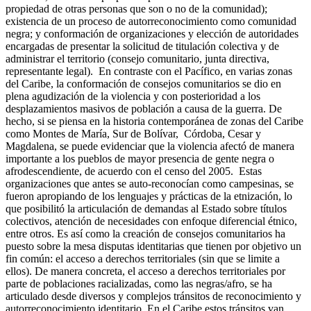
propiedad de otras personas que son o no de la comunidad);
existencia de un proceso de autorreconocimiento como comunidad
negra; y conformación de organizaciones y elección de autoridades
encargadas de presentar la solicitud de titulación colectiva y de
administrar el territorio (consejo comunitario, junta directiva,
representante legal). En contraste con el Pacífico, en varias zonas
del Caribe, la conformación de consejos comunitarios se dio en
plena agudización de la violencia y con posterioridad a los
desplazamientos masivos de población a causa de la guerra. De
hecho, si se piensa en la historia contemporánea de zonas del Caribe
como Montes de María, Sur de Bolívar, Córdoba, Cesar y
Magdalena, se puede evidenciar que la violencia afectó de manera
importante a los pueblos de mayor presencia de gente negra o
afrodescendiente, de acuerdo con el censo del 2005. Estas
organizaciones que antes se auto-reconocían como campesinas, se
fueron apropiando de los lenguajes y prácticas de la etnización, lo
que posibilitó la articulación de demandas al Estado sobre títulos
colectivos, atención de necesidades con enfoque diferencial étnico,
entre otros. Es así como la creación de consejos comunitarios ha
puesto sobre la mesa disputas identitarias que tienen por objetivo un
fin común: el acceso a derechos territoriales (sin que se limite a
ellos). De manera concreta, el acceso a derechos territoriales por
parte de poblaciones racializadas, como las negras/afro, se ha
articulado desde diversos y complejos tránsitos de reconocimiento y
autorreconocimiento identitario. En el Caribe estos tránsitos van