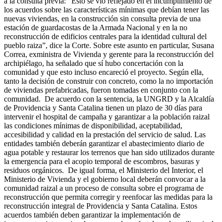
a la consulta previa: “Esto se vio reflejado en el incumplimiento de
los acuerdos sobre las características mínimas que debían tener las
nuevas viviendas, en la construcción sin consulta previa de una
estación de guardacostas de la Armada Nacional y en la no
reconstrucción de edificios centrales para la identidad cultural del
pueblo raiza”, dice la Corte. Sobre este asunto en particular, Susana
Correa, exministra de Vivienda y gerente para la reconstrucción del
archipiélago, ha señalado que sí hubo concertación con la
comunidad y que esto incluso encareció el proyecto. Según ella,
tanto la decisión de construir con concreto, como la no importación
de viviendas prefabricadas, fueron tomadas en conjunto con la
comunidad. De acuerdo con la sentencia, la UNGRD y la Alcaldía
de Providencia y Santa Catalina tienen un plazo de 30 días para
intervenir el hospital de campaña y garantizar a la población raizal
las condiciones mínimas de disponibilidad, aceptabilidad,
accesibilidad y calidad en la prestación del servicio de salud. Las
entidades también deberán garantizar el abastecimiento diario de
agua potable y restaurar los terrenos que han sido utilizados durante
la emergencia para el acopio temporal de escombros, basuras y
residuos orgánicos. De igual forma, el Ministerio del Interior, el
Ministerio de Vivienda y el gobierno local deberán convocar a la
comunidad raizal a un proceso de consulta sobre el programa de
reconstrucción que permita corregir y reenfocar las medidas para la
reconstrucción integral de Providencia y Santa Catalina. Estos
acuerdos también deben garantizar la implementación de