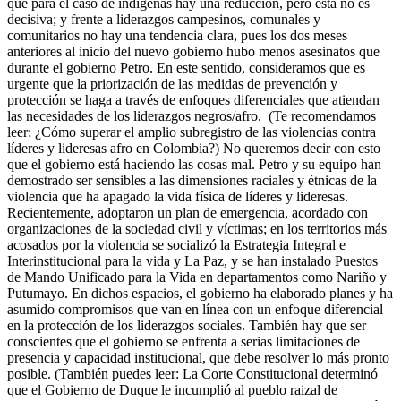
que para el caso de indígenas hay una reducción, pero esta no es
decisiva; y frente a liderazgos campesinos, comunales y
comunitarios no hay una tendencia clara, pues los dos meses
anteriores al inicio del nuevo gobierno hubo menos asesinatos que
durante el gobierno Petro. En este sentido, consideramos que es
urgente que la priorización de las medidas de prevención y
protección se haga a través de enfoques diferenciales que atiendan
las necesidades de los liderazgos negros/afro. (Te recomendamos
leer: ¿Cómo superar el amplio subregistro de las violencias contra
líderes y lideresas afro en Colombia?) No queremos decir con esto
que el gobierno está haciendo las cosas mal. Petro y su equipo han
demostrado ser sensibles a las dimensiones raciales y étnicas de la
violencia que ha apagado la vida física de líderes y lideresas.
Recientemente, adoptaron un plan de emergencia, acordado con
organizaciones de la sociedad civil y víctimas; en los territorios más
acosados por la violencia se socializó la Estrategia Integral e
Interinstitucional para la vida y La Paz, y se han instalado Puestos
de Mando Unificado para la Vida en departamentos como Nariño y
Putumayo. En dichos espacios, el gobierno ha elaborado planes y ha
asumido compromisos que van en línea con un enfoque diferencial
en la protección de los liderazgos sociales. También hay que ser
conscientes que el gobierno se enfrenta a serias limitaciones de
presencia y capacidad institucional, que debe resolver lo más pronto
posible. (También puedes leer: La Corte Constitucional determinó
que el Gobierno de Duque le incumplió al pueblo raizal de