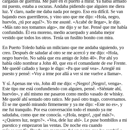
cargadas de guerrilla. Me paré en el puerto a mirar. Ya había armado
mi puesto, estaba a oscuras. Andaba pidiendo que alguien me diera
luz. Y claro, nadie me daba nada por negro. Eso era difícil. Se van
bajando esos guerrilleros, y vino uno que me dijo: «Hola, negro,
huevón, ¿tú por aquí?». Yo me asusté. «Acabé de llegar», le dije.
«Más rato nos tomamos algo», me dijo y se fue. Pensé que me había
confundido. Él era moreno, medio acuerpado y andaba mejor
vestido que todos los otros. Tenía un fusilito bonito con mira.
En Puerto Toledo había un miliciano que me andaba siguiendo, yo
creo. Después de saludar al otro se me acercó y me dijo: «Hola,
negro huevón. No sabía que era amigo de John 40». Por ahí yo
había oído nombrar a John 40, que era el comandante de ese Frente.
Me quedé callado y luego le digo: «Pa que usté vea». Arreglé mi
puesto y pensé: «Voy a irme por allá a ver si me vuelve a llamar».
Y sí. Apenas me vio, John 40 me dijo: «¡Negro! ¡Negro!, venga».
Este tipo me está confundiendo con alguien, pensé. «Siéntate ahí,
huevón», y ahí mismo me pasaron como medio vasado de whisky.
Me quedé ahí sentado otro ratico. Me pasó otro trago, conversamos.
Él se me quedó mirando firmemente y ya me dijo: «Este no es», y
me fui tranquilo. Por esa conversación todo el mundo ya me
saludaba, como que me conocía. «¡Hola, negro!, ¿qué más?».
«¿Quieres luz, negro?». «Vea, dele luz ahí». Le puse bombillos a mi
puestico y empezaron las ventas. De noche era cuando