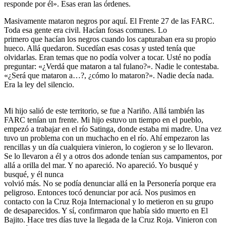
responde por él». Esas eran las órdenes.
Masivamente mataron negros por aquí. El Frente 27 de las FARC.
Toda esa gente era civil. Hacían fosas comunes. Lo
primero que hacían los negros cuando los capturaban era su propio
hueco. Allá quedaron. Sucedían esas cosas y usted tenía que
olvidarlas. Eran temas que no podía volver a tocar. Usté no podía
preguntar: «¿Verdá que mataron a tal fulano?». Nadie le contestaba.
«¿Será que mataron a…?, ¿cómo lo mataron?». Nadie decía nada.
Era la ley del silencio.
Mi hijo salió de este territorio, se fue a Nariño. Allá también las
FARC tenían un frente. Mi hijo estuvo un tiempo en el pueblo,
empezó a trabajar en el río Satinga, donde estaba mi madre. Una vez
tuvo un problema con un muchacho en el río. Ahí empezaron las
rencillas y un día cualquiera vinieron, lo cogieron y se lo llevaron.
Se lo llevaron a él y a otros dos adonde tenían sus campamentos, por
allá a orilla del mar. Y no apareció. No apareció. Yo busqué y
busqué, y él nunca
volvió más. No se podía denunciar allá en la Personería porque era
peligroso. Entonces tocó denunciar por acá. Nos pusimos en
contacto con la Cruz Roja Internacional y lo metieron en su grupo
de desaparecidos. Y sí, confirmaron que había sido muerto en El
Bajito. Hace tres días tuve la llegada de la Cruz Roja. Vinieron con