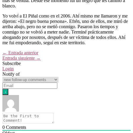
más se vendía. Desde ese momento fui un negro que les cambió a
blanco.
Yo volví a El Piñal como en el 2006. Ahí mismo me llamaron y me
dijeron: «El negro buena persona». Efrén, uno de ellos, me miró de
arriba abajo, pero no se metió conmigo. Pasaron los tiempos y
conmigo no se volvió a meter nadie. Terminé prácticamente
abogando por nosotros, después de ser víctima de todos ellos. Ahí
me fui empoderando, seguí en este territorio.
←
Entrada anterior
Entrada siguiente
→
Subscribe
Login
Notify of
0
Comments