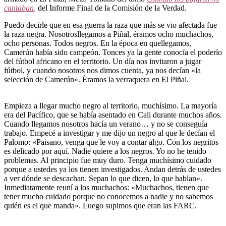
cantaban
,
del Informe Final de la Comisión de la Verdad.
Puedo decirle que en esa guerra la raza que más se vio afectada fue
la raza negra. Nosotrosllegamos a Piñal, éramos ocho muchachos,
ocho personas. Todos negros. En la época en quellegamos,
Camerún había sido campeón. Tonces ya la gente conocía el poderío
del fútbol africano en el territorio. Un día nos invitaron a jugar
fútbol, y cuando nosotros nos dimos cuenta, ya nos decían «la
selección de Camerún». Éramos la verraquera en El Piñal.
Empieza a llegar mucho negro al territorio, muchísimo. La mayoría
era del Pacífico, que se había asentado en Cali durante muchos años.
Cuando llegamos nosotros hacía un verano… y no se conseguía
trabajo. Empecé a investigar y me dijo un negro al que le decían el
Palomo: «Paisano, venga que le voy a contar algo. Con los negritos
es delicado por aquí. Nadie quiere a los negros. Yo no he tenido
problemas. Al principio fue muy duro. Tenga muchísimo cuidado
porque a ustedes ya los tienen investigados. Andan detrás de ustedes
a ver dónde se descachan. Sepan lo que dicen, lo que hablan».
Inmediatamente reuní a los muchachos: «Muchachos, tienen que
tener mucho cuidado porque no conocemos a nadie y no sabemos
quién es el que manda». Luego supimos que eran las FARC.