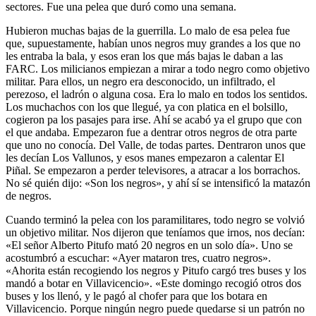
sectores. Fue una pelea que duró como una semana.
Hubieron muchas bajas de la guerrilla. Lo malo de esa pelea fue
que, supuestamente, habían unos negros muy grandes a los que no
les entraba la bala, y esos eran los que más bajas le daban a las
FARC. Los milicianos empiezan a mirar a todo negro como objetivo
militar. Para ellos, un negro era desconocido, un infiltrado, el
perezoso, el ladrón o alguna cosa. Era lo malo en todos los sentidos.
Los muchachos con los que llegué, ya con platica en el bolsillo,
cogieron pa los pasajes para irse. Ahí se acabó ya el grupo que con
el que andaba. Empezaron fue a dentrar otros negros de otra parte
que uno no conocía. Del Valle, de todas partes. Dentraron unos que
les decían Los Vallunos, y esos manes empezaron a calentar El
Piñal. Se empezaron a perder televisores, a atracar a los borrachos.
No sé quién dijo: «Son los negros», y ahí sí se intensificó la matazón
de negros.
Cuando terminó la pelea con los paramilitares, todo negro se volvió
un objetivo militar. Nos dijeron que teníamos que irnos, nos decían:
«El señor Alberto Pitufo mató 20 negros en un solo día». Uno se
acostumbró a escuchar: «Ayer mataron tres, cuatro negros».
«Ahorita están recogiendo los negros y Pitufo cargó tres buses y los
mandó a botar en Villavicencio». «Este domingo recogió otros dos
buses y los llenó, y le pagó al chofer para que los botara en
Villavicencio. Porque ningún negro puede quedarse si un patrón no