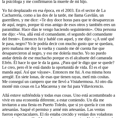
la psicóloga y me confirmaron la muerte de mi hijo.
Yo fui desplazado en esa época, en el 2003. En el sector de La
Cacharrería, como a las dos de la tarde, me llama Gavilán, un
guerrillero, y me dice: «Te doy doce horas para que te desaparezcas
de aquí, negro, porque tú eras amigo de esos otros y también eres un
paramilitar. Hace días te vengo haciendo seguimiento». Otra persona
me dijo: «Vea, allá está el comandante, el segundo del comandante
del frente». Entonces fui y hablé con aquel, y me dijo: «¿A usté qué
le pasa, negro? Yo le podría decir con mucho gusto que se quedara,
pero mañana me doy la vuelta y cuando me dé cuenta fue que
desaparecieron al negro, y eso me dolería mucho. Yo no puedo
andar detrás de ese muchacho porque es el alcahuete del camarada
Efrén. Él hace lo que le da la gana. ¿Para qué le digo que se quede?
Le creo, pero él le está dando la oportunidá de vida. Él es el que
manda aquí. Así que váyase». Entonces me fui. A esa misma hora
arreglé. En siete lonas, de esas que tienen rayas, metí mis cositas.
Me conseguí un campero que me llevó a Vistahermosa. Al otro día
monté mis cosas en La Macarena y me fui para Villavicencio.
Allá estuve sufriéndola y todas esas cosas. Uno está acostumbrado a
vivir en una economía diferente, a estar comiendo. Un día me
invitaron a una fiesta en Puerto Toledo, que si yo quería ir con mis
artesanías. Saqué el permiso y armé mis artesanías. Las ventas
fueron espectaculares. El río estaba crecido y venían dos voladoras