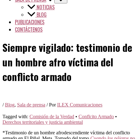
NOTICIAS
BLOG
PUBLICACIONES
CONTÁCTENOS
Siempre vigilado: testimonio de
un hombre afro víctima del
conflicto armado
/
Blog
,
Sala de prensa
/ Por
ILEX Comunicaciones
Tagged with:
Comisión de la Verdad
•
Conflcito Armado
•
Derechos territoriales y justicia ambiental
*Testimonio de un hombre afrodescendiente víctima del conflicto
armado en El Piñal, Meta.
Tomado del tomo
Cuando los pájaros no