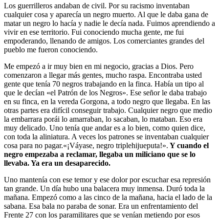
Los guerrilleros andaban de civil. Por su racismo inventaban
cualquier cosa y aparecía un negro muerto. Al que le daba gana de
matar un negro lo hacía y nadie le decía nada. Fuimos aprendiendo a
vivir en ese territorio. Fui conociendo mucha gente, me fui
empoderando, llenando de amigos. Los comerciantes grandes del
pueblo me fueron conociendo.
Me empezó a ir muy bien en mi negocio, gracias a Dios. Pero
comenzaron a llegar más gentes, mucho raspa. Encontraba usted
gente que tenía 70 negros trabajando en la finca. Había un tipo al
que le decían «el Patrón de los Negros». Ese señor le daba trabajo
en su finca, en la vereda Gorgona, a todo negro que llegaba. En las
otras partes era difícil conseguir trabajo. Cualquier negro que medio
la embarrara porái lo amarraban, lo sacaban, lo mataban. Eso era
muy delicado. Uno tenía que andar es a lo bien, como quien dice,
con toda la aliniatura. A veces los patrones se inventaban cualquier
cosa para no pagar.«¡Váyase, negro triplehijueputa!».
Y cuando el
negro empezaba a reclamar, llegaba un miliciano que se lo
llevaba. Ya era un desaparecido.
Uno mantenía con ese temor y ese dolor por escuchar esa represión
tan grande. Un día hubo una balacera muy inmensa. Duró toda la
mañana. Empezó como a las cinco de la mañana, hacia el lado de la
sabana. Esa bala no paraba de sonar. Era un enfrentamiento del
Frente 27 con los paramilitares que se venían metiendo por esos