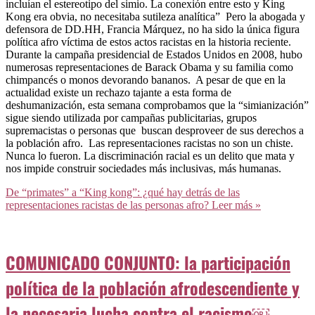
incluían el estereotipo del simio. La conexión entre esto y King
Kong era obvia, no necesitaba sutileza analítica” Pero la abogada y
defensora de DD.HH, Francia Márquez, no ha sido la única figura
política afro víctima de estos actos racistas en la historia reciente.
Durante la campaña presidencial de Estados Unidos en 2008, hubo
numerosas representaciones de Barack Obama y su familia como
chimpancés o monos devorando bananos. A pesar de que en la
actualidad existe un rechazo tajante a esta forma de
deshumanización, esta semana comprobamos que la “simianización”
sigue siendo utilizada por campañas publicitarias, grupos
supremacistas o personas que buscan desproveer de sus derechos a
la población afro. Las representaciones racistas no son un chiste.
Nunca lo fueron. La discriminación racial es un delito que mata y
nos impide construir sociedades más inclusivas, más humanas.
De “primates” a “King kong”: ¿qué hay detrás de las
representaciones racistas de las personas afro?
Leer más »
COMUNICADO CONJUNTO: la participación
política de la población afrodescendiente y
la necesaria lucha contra el racismo￼