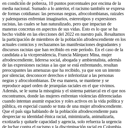
en condición de pobreza, 10 puntos porcentuales por encima de la
media nacional. Sumado a lo anterior, el racismo también se expresa
de formas cotidianas: las personas negras, afrocolombianas, raizales
y palenqueras enfrentan imaginarios, estereotipos y expresiones
racistas, las cuales se han naturalizado, pero que impactan de
maneras concretas en aspectos de sus vidas. Esto es lo que se ha
hecho visible en las elecciones del 2022 en nuestro país. Resaltamos
la participación de miembros de la población afrodescendiente en los
actuales comicios y rechazamos las manifestaciones degradantes y
discursos racistas que han recibido en este período. En el caso de la
candidata a la vicepresidencia, Francia Márquez Mina, mujer
afrodescendiente, lideresa social, abogada y ambientalista, además
de las expresiones racistas a las que se está enfrentando, resultan
preocupantes las amenazas que ha recibido, ya que son un intento
por silenciar, desconocer derechos e inferiorizar a las personas
negras y afrocolombianas. De esa manera, se mantiene y se
reproduce aquel orden de jerarquías raciales en el que vivimos.
Además, se le suma la misoginia y el sistema patriarcal en el que nos
encontramos, donde las mujeres enfrentan violencias diferenciadas
cuando intentan asumir espacios y roles activos en la vida política y
pública, en especial cuando se trata de una mujer afrodescendiente.
Que el país siga hablando de la población afrodescendiente para
despreciar su identidad étnica racial, minimizarla, animalizarla,
exotizarla y quitarle capacidad y agencia, solo refuerza la urgencia
de luchar contra el racismo y la discriminación racial en Colombia,