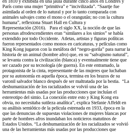
en 1810 y exhibida en una jaula durante cinco años en Londres y
París como una mujer “primitiva” e “incivilizada”. “Saartje fue
asimilada al orden de lo natural y por lo tanto comparada con
animales salvajes como el mono o el orangután; no con la cultura
humana”, reflexiona Stuart Hall en Cultura y
Representación (2016). Para el siglo XX, la noción de que las
personas afrodescendientes eran “similares a los simios” se había
extendido por todo Occidente. Atletas, artistas y figuras políticas
fueron representados como monos en caricaturas, y películas como
King Kong jugaron con la metáfora del “negro-gorila” para narrar la
historia de un animal (hombre afro) que, en su “salvajismo natural”,
se levanta contra la civilización (blanca) y eventualmente tiene que
ser cazado por su tecnología (de guerra). En este entramado, la
protagonista de la cinta, representante de las mujeres que luchaban
por su autonomía en aquella época, termina en los brazos de su
varonil salvador blanco después de ser maltratada por la bestia. “La
deshumanización de los racializados se volvió una de las
herramientas más usadas por las producciones que incluían el
estereotipo del simio. La conexión entre esto y King Kong era
obvia, no necesitaba sutileza analítica”, explica Stefanie Affeldt en
su análisis semiótico de la pelicula estrenada en 1933, época en la
que las denuncias de supuestas violaciones de mujeres blancas por
parte de hombres afros inundaban los noticieros matutinos de
Estados Unidos. “La deshumanización de los racializados se volvió
una de las herramientas más usadas por las producciones que