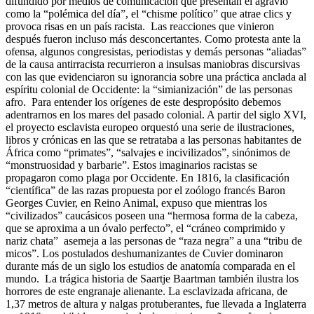
difundido por medios de comunicación que presentan el agravio
como la “polémica del día”, el “chisme político” que atrae clics y
provoca risas en un país racista. Las reacciones que vinieron
después fueron incluso más desconcertantes. Como protesta ante la
ofensa, algunos congresistas, periodistas y demás personas “aliadas”
de la causa antirracista recurrieron a insulsas maniobras discursivas
con las que evidenciaron su ignorancia sobre una práctica anclada al
espíritu colonial de Occidente: la “simianización” de las personas
afro. Para entender los orígenes de este despropósito debemos
adentrarnos en los mares del pasado colonial. A partir del siglo XVI,
el proyecto esclavista europeo orquestó una serie de ilustraciones,
libros y crónicas en las que se retrataba a las personas habitantes de
África como “primates”, “salvajes e incivilizados”, sinónimos de
“monstruosidad y barbarie”. Estos imaginarios racistas se
propagaron como plaga por Occidente. En 1816, la clasificación
“científica” de las razas propuesta por el zoólogo francés Baron
Georges Cuvier, en Reino Animal, expuso que mientras los
“civilizados” caucásicos poseen una “hermosa forma de la cabeza,
que se aproxima a un óvalo perfecto”, el “cráneo comprimido y
nariz chata” asemeja a las personas de “raza negra” a una “tribu de
micos”. Los postulados deshumanizantes de Cuvier dominaron
durante más de un siglo los estudios de anatomía comparada en el
mundo. La trágica historia de Saartje Baartman también ilustra los
horrores de este engranaje alienante. La esclavizada africana, de
1,37 metros de altura y nalgas protuberantes, fue llevada a Inglaterra