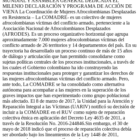
MUNDIAL Y ASAMBLEA GENERAL DEDICADA EL
MILENIO DECLARACIÓN Y PROGRAMA DE ACCIÓN DE
VIENA La Coordinación de Mujeres Afrocolombianas Desplazadas
en Resistencia – La COMADRE- es un colectivo de mujeres
afrocolombianas víctimas del conflicto armado, perteneciente a la
Asociación Nacional de Afrocolombianos Desplazados
(AFRODES). Es un proceso organizativo horizontal que agrupa
aproximadamente 7.000 mujeres afrocolombianas víctimas del
conflicto armado de 26 territorios y 14 departamentos del país. En su
trayectoria ha desarrollado un proceso continuo de más de 15 años
de diálogo y articulación que han permitido consolidarse como
sujetas políticas centrales de los procesos institucionales, a través de
los cuales el Gobierno colombiano ha ido construyendo las
respuestas institucionales para proteger y garantizar los derechos de
las mujeres afrocolombianas víctimas del conflicto armado. Pero,
ante todo, La COMADRE se ha consolidado como alternativa
autónoma para acompañar a las mujeres en la superación de los
graves impactos que han experimentado como grupo poblacional
más afectado. El 8 de marzo de 2017, la Unidad para la Atención y
Reparación Integral a las Víctimas (UARIV) notificó su decisión de
incluir a la COMADRE en el RUV como sujeto de reparación
colectiva étnica en aplicación del Decreto Ley 4635 de 2011, a
través de la Resolución No. 2016-244846.Sin embargo, el 30 de
mayo de 2018 indicó que el proceso de reparación colectiva debía
ser abordado bajo los lineamientos de la Ley 1448 de 2011,