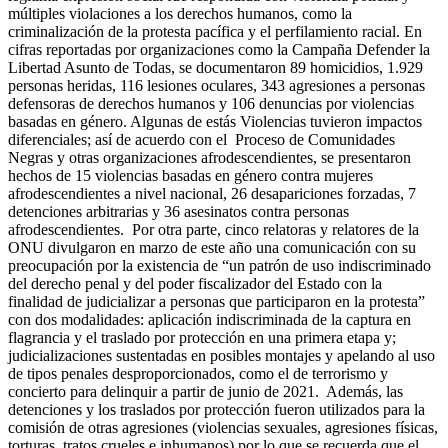
múltiples violaciones a los derechos humanos, como la
criminalización de la protesta pacífica y el perfilamiento racial. En
cifras reportadas por organizaciones como la Campaña Defender la
Libertad Asunto de Todas, se documentaron 89 homicidios, 1.929
personas heridas, 116 lesiones oculares, 343 agresiones a personas
defensoras de derechos humanos y 106 denuncias por violencias
basadas en género. Algunas de estás Violencias tuvieron impactos
diferenciales; así de acuerdo con el Proceso de Comunidades
Negras y otras organizaciones afrodescendientes, se presentaron
hechos de 15 violencias basadas en género contra mujeres
afrodescendientes a nivel nacional, 26 desapariciones forzadas, 7
detenciones arbitrarias y 36 asesinatos contra personas
afrodescendientes. Por otra parte, cinco relatoras y relatores de la
ONU divulgaron en marzo de este año una comunicación con su
preocupación por la existencia de “un patrón de uso indiscriminado
del derecho penal y del poder fiscalizador del Estado con la
finalidad de judicializar a personas que participaron en la protesta”
con dos modalidades: aplicación indiscriminada de la captura en
flagrancia y el traslado por protección en una primera etapa y;
judicializaciones sustentadas en posibles montajes y apelando al uso
de tipos penales desproporcionados, como el de terrorismo y
concierto para delinquir a partir de junio de 2021. Además, las
detenciones y los traslados por protección fueron utilizados para la
comisión de otras agresiones (violencias sexuales, agresiones físicas,
torturas, tratos crueles e inhumanos) por lo que se recuerda que el