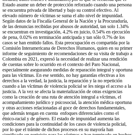
Estado asume un deber de protección reforzado cuando una persona
se encuentra privada de libertad y bajo su control efectivo. Al
elevado número de víctimas se suma el alto nivel de impunidad.
Según datos de la Fiscalía General de la Nación y la Procuraduría,
de las denuncias recibidas por abusos de autoridad, tan solo 1.34%
se encuentran en investigación, 4.2% en juicio, 0.54% en ejecución
de pena, 0.02% en terminación anticipada y tan sólo 0.7% de los
casos se han emitido fallos. Esta preocupación es compartida por la
Comisión Interamericana de Derechos Humanos, quien en su primer
informe de seguimiento de recomendaciones de su visita de trabajo a
Colombia en 2021, expresó la necesidad de realizar una rendición
de cuentas sobre lo ocurrido en el contexto del Paro Nacional,
especialmente asegurando medidas de reparación integral y oportuna
para las víctimas. En ese sentido, no hay garantías efectivas a los
derechos a la verdad, la justicia, la reparación y la no repetición
cuando a las víctimas de violencia policial se les niega el acceso a la
justicia. A la vez se afecta la materialización de otras exigencias
como la creación de una ruta de atención integral a víctimas, el
acompañamiento jurídico y psicosocial, la atención médica oportuna
y otras acciones relacionadas al goce de derechos fundamentales,
que además tengan en cuenta enfoques diferenciales como el
étnico-racial y de género. El estado de impunidad aumenta las
condiciones para la continuidad de los casos de violencia policial,
por lo que el trámite de dichos procesos en su mayoría han
significado un perjuicio para las víctimas y han terminado en hechos