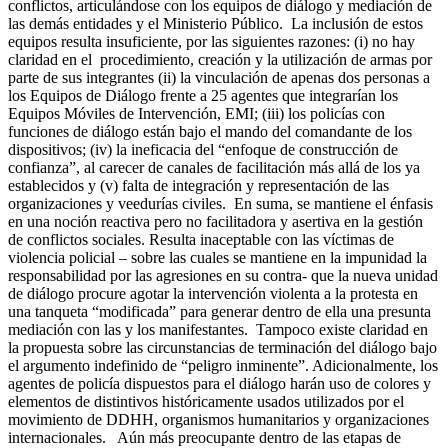
conflictos, articulándose con los equipos de diálogo y mediación de
las demás entidades y el Ministerio Público. La inclusión de estos
equipos resulta insuficiente, por las siguientes razones: (i) no hay
claridad en el procedimiento, creación y la utilización de armas por
parte de sus integrantes (ii) la vinculación de apenas dos personas a
los Equipos de Diálogo frente a 25 agentes que integrarían los
Equipos Móviles de Intervención, EMI; (iii) los policías con
funciones de diálogo están bajo el mando del comandante de los
dispositivos; (iv) la ineficacia del “enfoque de construcción de
confianza”, al carecer de canales de facilitación más allá de los ya
establecidos y (v) falta de integración y representación de las
organizaciones y veedurías civiles. En suma, se mantiene el énfasis
en una noción reactiva pero no facilitadora y asertiva en la gestión
de conflictos sociales. Resulta inaceptable con las víctimas de
violencia policial – sobre las cuales se mantiene en la impunidad la
responsabilidad por las agresiones en su contra- que la nueva unidad
de diálogo procure agotar la intervención violenta a la protesta en
una tanqueta “modificada” para generar dentro de ella una presunta
mediación con las y los manifestantes. Tampoco existe claridad en
la propuesta sobre las circunstancias de terminación del diálogo bajo
el argumento indefinido de “peligro inminente”. Adicionalmente, los
agentes de policía dispuestos para el diálogo harán uso de colores y
elementos de distintivos históricamente usados utilizados por el
movimiento de DDHH, organismos humanitarios y organizaciones
internacionales. Aún más preocupante dentro de las etapas de