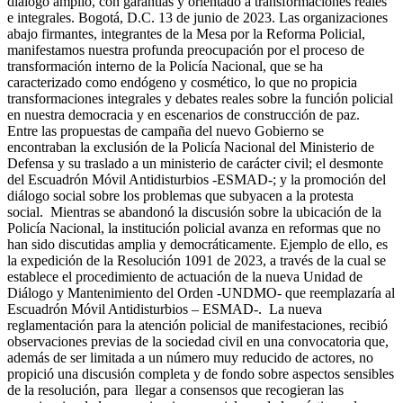
diálogo amplio, con garantías y orientado a transformaciones reales
e integrales. Bogotá, D.C. 13 de junio de 2023. Las organizaciones
abajo firmantes, integrantes de la Mesa por la Reforma Policial,
manifestamos nuestra profunda preocupación por el proceso de
transformación interno de la Policía Nacional, que se ha
caracterizado como endógeno y cosmético, lo que no propicia
transformaciones integrales y debates reales sobre la función policial
en nuestra democracia y en escenarios de construcción de paz.
Entre las propuestas de campaña del nuevo Gobierno se
encontraban la exclusión de la Policía Nacional del Ministerio de
Defensa y su traslado a un ministerio de carácter civil; el desmonte
del Escuadrón Móvil Antidisturbios -ESMAD-; y la promoción del
diálogo social sobre los problemas que subyacen a la protesta
social. Mientras se abandonó la discusión sobre la ubicación de la
Policía Nacional, la institución policial avanza en reformas que no
han sido discutidas amplia y democráticamente. Ejemplo de ello, es
la expedición de la Resolución 1091 de 2023, a través de la cual se
establece el procedimiento de actuación de la nueva Unidad de
Diálogo y Mantenimiento del Orden -UNDMO- que reemplazaría al
Escuadrón Móvil Antidisturbios – ESMAD-. La nueva
reglamentación para la atención policial de manifestaciones, recibió
observaciones previas de la sociedad civil en una convocatoria que,
además de ser limitada a un número muy reducido de actores, no
propició una discusión completa y de fondo sobre aspectos sensibles
de la resolución, para llegar a consensos que recogieran las