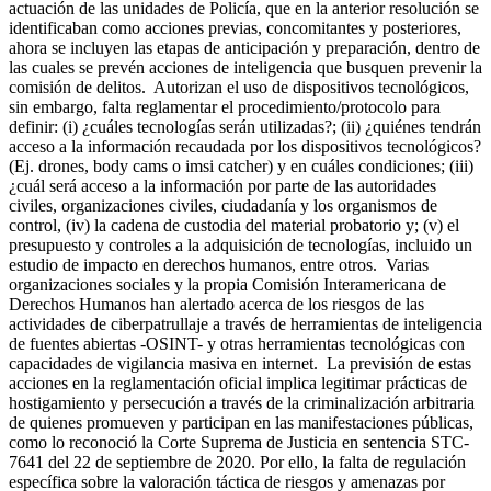
actuación de las unidades de Policía, que en la anterior resolución se
identificaban como acciones previas, concomitantes y posteriores,
ahora se incluyen las etapas de anticipación y preparación, dentro de
las cuales se prevén acciones de inteligencia que busquen prevenir la
comisión de delitos. Autorizan el uso de dispositivos tecnológicos,
sin embargo, falta reglamentar el procedimiento/protocolo para
definir: (i) ¿cuáles tecnologías serán utilizadas?; (ii) ¿quiénes tendrán
acceso a la información recaudada por los dispositivos tecnológicos?
(Ej. drones, body cams o imsi catcher) y en cuáles condiciones; (iii)
¿cuál será acceso a la información por parte de las autoridades
civiles, organizaciones civiles, ciudadanía y los organismos de
control, (iv) la cadena de custodia del material probatorio y; (v) el
presupuesto y controles a la adquisición de tecnologías, incluido un
estudio de impacto en derechos humanos, entre otros. Varias
organizaciones sociales y la propia Comisión Interamericana de
Derechos Humanos han alertado acerca de los riesgos de las
actividades de ciberpatrullaje a través de herramientas de inteligencia
de fuentes abiertas -OSINT- y otras herramientas tecnológicas con
capacidades de vigilancia masiva en internet. La previsión de estas
acciones en la reglamentación oficial implica legitimar prácticas de
hostigamiento y persecución a través de la criminalización arbitraria
de quienes promueven y participan en las manifestaciones públicas,
como lo reconoció la Corte Suprema de Justicia en sentencia STC-
7641 del 22 de septiembre de 2020. Por ello, la falta de regulación
específica sobre la valoración táctica de riesgos y amenazas por