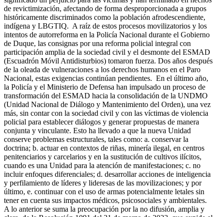
de revictimización, afectando de forma desproporcionada a grupos
históricamente discriminados como la población afrodescendiente,
indígena y LBGTIQ. A raíz de estos procesos movilizatorios y los
intentos de autorreforma en la Policía Nacional durante el Gobierno
de Duque, las consignas por una reforma policial integral con
participación amplia de la sociedad civil y el desmonte del ESMAD
(Escuadrón Móvil Antidisturbios) tomaron fuerza. Dos años después
de la oleada de vulneraciones a los derechos humanos en el Paro
Nacional, estas exigencias continúan pendientes. En el último año,
la Policía y el Ministerio de Defensa han impulsado un proceso de
transformación del ESMAD hacia la consolidación de la UNDMO
(Unidad Nacional de Diálogo y Mantenimiento del Orden), una vez
más, sin contar con la sociedad civil y con las víctimas de violencia
policial para establecer diálogos y generar propuestas de manera
conjunta y vinculante. Esto ha llevado a que la nueva Unidad
conserve problemas estructurales, tales como: a. conservar la
doctrina; b. actuar en contextos de riñas, minería ilegal, en centros
penitenciarios y carcelarios y en la sustitución de cultivos ilícitos,
cuando es una Unidad para la atención de manifestaciones; c. no
incluir enfoques diferenciales; d. desarrollar acciones de inteligencia
y perfilamiento de líderes y lideresas de las movilizaciones; y por
último, e. continuar con el uso de armas potencialmente letales sin
tener en cuenta sus impactos médicos, psicosociales y ambientales.
A lo anterior se suma la preocupación por la no difusión, amplia y