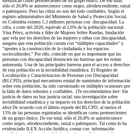
identifican como pertenecientes de un grupo étnico. De ese total,
sólo el 26,8% se autorreconoce como negro, afrodescendiente, raizal
o palenquero. Pero las cifras no son del todo confiables. Según el
registro administrativo del Ministerio de Salud y Protección Social,
en Colombia existen 1,3 millones personas con discapacidad. La
cifra, a corte del 2020, equivale al 2,6% de la población nacional.
Yina Pérez, activista y líder de Mujeres Sobre Ruedas, fundación
que vela por los derechos de las mujeres y niñas con discapacidad,
asegura que esta población cuenta con “múltiples capacidades” y
“aportes a la construcción de la ciudadanía y los espacios
socioculturales.” Por ello, coincide en que es importante que las
personas con discapacidad denuncien las barreras que les restan
autonomía. Una de las principales barreras para el acceso a derechos
de esta población es la invisibilidad estadística. El Registro de
Localización y Caracterizacion de Personas con Discapacidad
(RLCPD), principal mecanismo estatal de suministro de información
sobre esta población, ha sido cuestionado en múltiples ocasiones por
la falta de datos robustos y confiables. (Te recomendamos leer: Sin
justicia de datos no hay justicia racial: una investigación sobre
invisibilidad estadística y su impacto en los derechos de la población
afro) De acuerdo con el último reporte del RLCPD, al menos el
15% de las personas registradas se identifican como pertenecientes
de un grupo étnico. De ese total, sólo el 26,8% se autorreconoce
como negro, afrodescendiente, raizal o palenquero. Tal como lo ha
evidenciado ILEX Acción Jurídica, contar con información