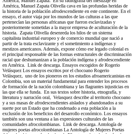
América, Manuel Zapata. En su radiografía del mestizaje en
América, Manuel Zapata Olivella cava en las profundas heridas de
la historia de la población afrodescendiente en este continente. En el
ensayo, el autor viaja por los mundos de las culturas a las que
pertenecían las personas africanas que fueron esclavizadas y
posteriormente sometidas a la mayor empresa de aculturación de la
historia. Zapata Olivella desenreda los hilos de un sistema
capitalista industrial europeo y de comercio mundial que nació a
partir de la trata esclavizante y el sometimiento a indígenas y
mestizos americanos. Además, expone cómo ese legado colonial es
el principal responsable de las formas estructurales de discriminación
racial que deshumanizan a la población indígena y afrodescendiente
en América. Link de descarga. Ensayos escogidos de Rogerio
Velásquez Los ensayos escritos por el chocoano Rogerio
Velásquez, uno de los pioneros en los estudios afroamericanistas en
Colombia, son un material fundamental para entender los procesos
de formación de la nación colombiana y las flagrantes injusticias en
las que ella se funda. En sus textos sobre historia, etnografía, y
literatura y narración oral, Velasquez describe al territorio chocoano
y a sus masas de afrodescendientes aislados y abandonados a su
suerte por un Estado que ha condenado a esta población a la
exclusión de los beneficios del desarrollo económico. Los ensayos
también son una ventana a las expresiones culturales de las
comunidades afrocolombianas. Link de descarga. Antología de
mujeres poetas afrocolombianas La Antología de Mujeres Poetas