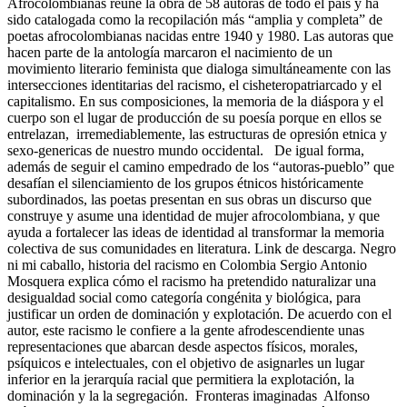
Afrocolombianas reúne la obra de 58 autoras de todo el país y ha
sido catalogada como la recopilación más “amplia y completa” de
poetas afrocolombianas nacidas entre 1940 y 1980. Las autoras que
hacen parte de la antología marcaron el nacimiento de un
movimiento literario feminista que dialoga simultáneamente con las
intersecciones identitarias del racismo, el cisheteropatriarcado y el
capitalismo. En sus composiciones, la memoria de la diáspora y el
cuerpo son el lugar de producción de su poesía porque en ellos se
entrelazan, irremediablemente, las estructuras de opresión etnica y
sexo-genericas de nuestro mundo occidental. De igual forma,
además de seguir el camino empedrado de los “autoras-pueblo” que
desafían el silenciamiento de los grupos étnicos históricamente
subordinados, las poetas presentan en sus obras un discurso que
construye y asume una identidad de mujer afrocolombiana, y que
ayuda a fortalecer las ideas de identidad al transformar la memoria
colectiva de sus comunidades en literatura. Link de descarga. Negro
ni mi caballo, historia del racismo en Colombia Sergio Antonio
Mosquera explica cómo el racismo ha pretendido naturalizar una
desigualdad social como categoría congénita y biológica, para
justificar un orden de dominación y explotación. De acuerdo con el
autor, este racismo le confiere a la gente afrodescendiente unas
representaciones que abarcan desde aspectos físicos, morales,
psíquicos e intelectuales, con el objetivo de asignarles un lugar
inferior en la jerarquía racial que permitiera la explotación, la
dominación y la la segregación. Fronteras imaginadas Alfonso