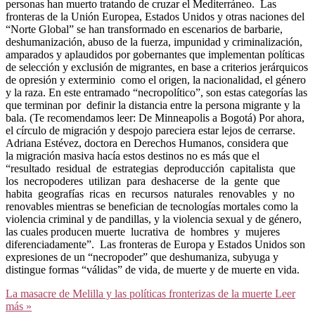
personas han muerto tratando de cruzar el Mediterráneo. Las
fronteras de la Unión Europea, Estados Unidos y otras naciones del
“Norte Global” se han transformado en escenarios de barbarie,
deshumanización, abuso de la fuerza, impunidad y criminalización,
amparados y aplaudidos por gobernantes que implementan políticas
de selección y exclusión de migrantes, en base a criterios jerárquicos
de opresión y exterminio como el origen, la nacionalidad, el género
y la raza. En este entramado “necropolítico”, son estas categorías las
que terminan por definir la distancia entre la persona migrante y la
bala. (Te recomendamos leer: De Minneapolis a Bogotá) Por ahora,
el círculo de migración y despojo pareciera estar lejos de cerrarse.
Adriana Estévez, ​​doctora en Derechos Humanos, considera que
la migración masiva hacía estos destinos no es más que el
“resultado residual de estrategias deproducción capitalista que
los necropoderes utilizan para deshacerse de la gente que
habita geografías ricas en recursos naturales renovables y no
renovables mientras se benefician de tecnologías mortales como la
violencia criminal y de pandillas, y la violencia sexual y de género,
las cuales producen muerte lucrativa de hombres y mujeres
diferenciadamente”. Las fronteras de Europa y Estados Unidos son
expresiones de un “necropoder” que deshumaniza, subyuga y
distingue formas “válidas” de vida, de muerte y de muerte en vida.
La masacre de Melilla y las políticas fronterizas de la muerte
Leer
más »