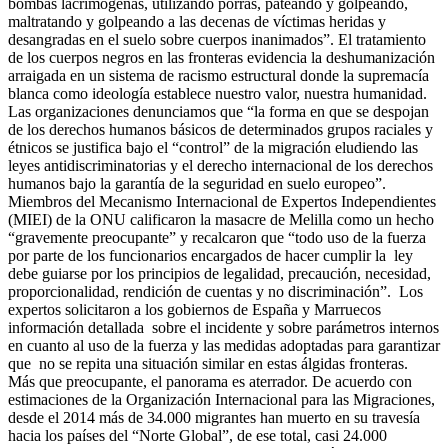
bombas lacrimógenas, utilizando porras, pateando y golpeando,
maltratando y golpeando a las decenas de víctimas heridas y
desangradas en el suelo sobre cuerpos inanimados”. El tratamiento
de los cuerpos negros en las fronteras evidencia la deshumanización
arraigada en un sistema de racismo estructural donde la supremacía
blanca como ideología establece nuestro valor, nuestra humanidad.
Las organizaciones denunciamos que “la forma en que se despojan
de los derechos humanos básicos de determinados grupos raciales y
étnicos se justifica bajo el “control” de la migración eludiendo las
leyes antidiscriminatorias y el derecho internacional de los derechos
humanos bajo la garantía de la seguridad en suelo europeo”.
Miembros del Mecanismo Internacional de Expertos Independientes
(MIEI) de la ONU calificaron la masacre de Melilla como un hecho
“gravemente preocupante” y recalcaron que “todo uso de la fuerza
por parte de los funcionarios encargados de hacer cumplir la ley
debe guiarse por los principios de legalidad, precaución, necesidad,
proporcionalidad, rendición de cuentas y no discriminación”. Los
expertos solicitaron a los gobiernos de España y Marruecos
información detallada sobre el incidente y sobre parámetros internos
en cuanto al uso de la fuerza y las medidas adoptadas para garantizar
que no se repita una situación similar en estas álgidas fronteras.
Más que preocupante, el panorama es aterrador. De acuerdo con
estimaciones de la Organización Internacional para las Migraciones,
desde el 2014 más de 34.000 migrantes han muerto en su travesía
hacia los países del “Norte Global”, de ese total, casi 24.000