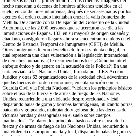
fronterizos hacia el “primer mundo”. Las cruentas imágenes del
hecho muestran a decenas de hombres africanos tendidos en el
suelo, en condiciones inhumanas, después de ser asesinados por los
agentes del orden cuando intentaban cruzar la valla fronteriza de
Mellilla. De acuerdo con la Delegación del Gobierno de la Ciudad
Autónoma, de las 2.000 personas que se acercaron ese día a las
inmediaciones de España, 133, en su mayoría de origen sudanés y
chadiano, consiguieron llegar y ahora se encuentran recluidos en el
Centro de Estancia Temporal de Inmigrantes (CETI) de Melilla.
Otros inmigrantes fueron devueltos de forma violenta e ilegal, lo
cual representa una clara vulneración a la legislación internacional
de derechos humanos. (Te recomendamos leer: ¿Cómo incluir el
enfoque étnico y de género en la actuación de la Policía?) En una
carta enviada a las Naciones Unidas, firmada por ILEX Acción
Jurídica y otras 63 organizaciones de la sociedad civil, advertimos
que las fuerzas del orden marroquíes, en colaboración con la
Guardia Civil y la Policía Nacional, “violaron los principios básicos
sobre el uso de la fuerza y ​​de armas de fuego de las Naciones
Unidas, recurriendo a una violencia desproporcionada y letal,
disparando balas de goma y bombas lacrimógenas, utilizando porras,
pateando y golpeando, maltratando y golpeando a las decenas de
víctimas heridas y desangradas en el suelo sobre cuerpos
inanimados”. “Violaron los principios básicos sobre el uso de la
fuerza y ​​de armas de fuego de las Naciones Unidas, recurriendo a
una violencia desproporcionada y letal, disparando balas de goma y