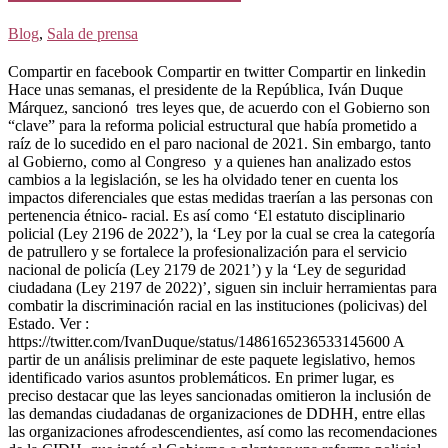
Blog
,
Sala de prensa
Compartir en facebook Compartir en twitter Compartir en linkedin
Hace unas semanas, el presidente de la República, Iván Duque
Márquez, sancionó tres leyes que, de acuerdo con el Gobierno son
“clave” para la reforma policial estructural que había prometido a
raíz de lo sucedido en el paro nacional de 2021. Sin embargo, tanto
al Gobierno, como al Congreso y a quienes han analizado estos
cambios a la legislación, se les ha olvidado tener en cuenta los
impactos diferenciales que estas medidas traerían a las personas con
pertenencia étnico- racial. Es así como ‘El estatuto disciplinario
policial (Ley 2196 de 2022’), la ‘Ley por la cual se crea la categoría
de patrullero y se fortalece la profesionalización para el servicio
nacional de policía (Ley 2179 de 2021’) y la ‘Ley de seguridad
ciudadana (Ley 2197 de 2022)’, siguen sin incluir herramientas para
combatir la discriminación racial en las instituciones (policivas) del
Estado. Ver :
https://twitter.com/IvanDuque/status/1486165236533145600 A
partir de un análisis preliminar de este paquete legislativo, hemos
identificado varios asuntos problemáticos. En primer lugar, es
preciso destacar que las leyes sancionadas omitieron la inclusión de
las demandas ciudadanas de organizaciones de DDHH, entre ellas
las organizaciones afrodescendientes, así como las recomendaciones