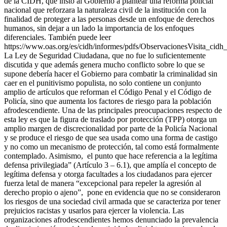
de la CIDH, que instó al Gobierno a plantear una reforma policial
nacional que reforzara la naturaleza civil de la institución con la
finalidad de proteger a las personas desde un enfoque de derechos
humanos, sin dejar a un lado la importancia de los enfoques
diferenciales. También puede leer
https://www.oas.org/es/cidh/informes/pdfs/ObservacionesVisita_ci
La Ley de Seguridad Ciudadana, que no fue lo suficientemente
discutida y que además genera mucho conflicto sobre lo que se
supone debería hacer el Gobierno para combatir la criminalidad sin
caer en el punitivismo populista, no solo contiene un conjunto
amplio de artículos que reforman el Código Penal y el Código de
Policía, sino que aumenta los factores de riesgo para la población
afrodescendiente. Una de las principales preocupaciones respecto de
esta ley es que la figura de traslado por protección (TPP) otorga un
amplio margen de discrecionalidad por parte de la Policía Nacional
y se produce el riesgo de que sea usada como una forma de castigo
y no como un mecanismo de protección, tal como está formalmente
contemplado. Asimismo, el punto que hace referencia a la legítima
defensa privilegiada” (Artículo 3 – 6.1), que amplía el concepto de
legítima defensa y otorga facultades a los ciudadanos para ejercer
fuerza letal de manera “excepcional para repeler la agresión al
derecho propio o ajeno”, pone en evidencia que no se consideraron
los riesgos de una sociedad civil armada que se caracteriza por tener
prejuicios racistas y usarlos para ejercer la violencia. Las
organizaciones afrodescendientes hemos denunciado la prevalencia