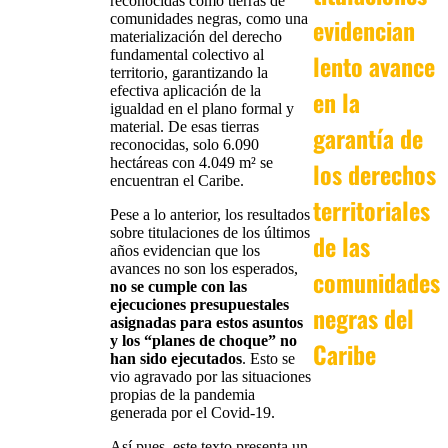
reconocidas como tierras de
comunidades negras, como una
evidencian
materialización del derecho
fundamental colectivo al
lento avance
territorio, garantizando la
efectiva aplicación de la
en la
igualdad en el plano formal y
material. De esas tierras
garantía de
reconocidas, solo 6.090
hectáreas con 4.049 m² se
los derechos
encuentran el Caribe.
territoriales
Pese a lo anterior, los resultados
sobre titulaciones de los últimos
de las
años evidencian que los
avances no son los esperados,
comunidades
no se cumple con las
ejecuciones presupuestales
negras del
asignadas para estos asuntos
y los “planes de choque” no
Caribe
han sido ejecutados
. Esto se
vio agravado por las situaciones
propias de la pandemia
generada por el Covid-19.
Así pues, este texto presenta un