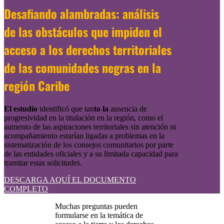
Desafiando alambradas: análisis
de las obstáculos que impiden el
acceso a los derechos territoriales
de las comunidades negras en la
región Caribe
El estudio
identificó que tan
to la
ausencia de
progresividad en la titulación en la región, como el
aumento de las aspiraciones territoriales sin atención ni
acompañamiento estarían ligadas a problemas en la
sistematización de los consejos comunitarios por parte
de las entidades oficiales y a su limitada capacidad para
tramitar estas solicitudes.
DESCARGA AQUÍ EL DOCUMENTO
COMPLETO
Muchas preguntas pueden
formularse en la temática de