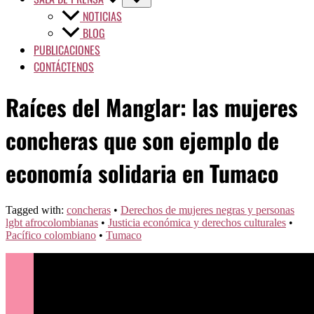
NOTICIAS
BLOG
PUBLICACIONES
CONTÁCTENOS
Raíces del Manglar: las mujeres
concheras que son ejemplo de
economía solidaria en Tumaco
Tagged with:
concheras
•
Derechos de mujeres negras y personas
lgbt afrocolombianas
•
Justicia económica y derechos culturales
•
Pacífico colombiano
•
Tumaco