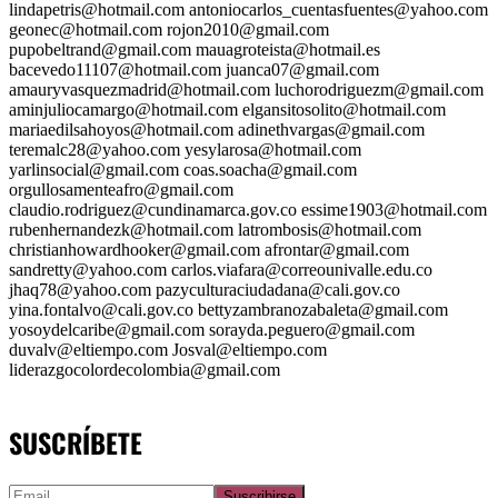
lindapetris@hotmail.com antoniocarlos_cuentasfuentes@yahoo.com
geonec@hotmail.com rojon2010@gmail.com
pupobeltrand@gmail.com mauagroteista@hotmail.es
bacevedo11107@hotmail.com juanca07@gmail.com
amauryvasquezmadrid@hotmail.com luchorodriguezm@gmail.com
aminjuliocamargo@hotmail.com elgansitosolito@hotmail.com
mariaedilsahoyos@hotmail.com adinethvargas@gmail.com
teremalc28@yahoo.com yesylarosa@hotmail.com
yarlinsocial@gmail.com coas.soacha@gmail.com
orgullosamenteafro@gmail.com
claudio.rodriguez@cundinamarca.gov.co essime1903@hotmail.com
rubenhernandezk@hotmail.com latrombosis@hotmail.com
christianhowardhooker@gmail.com afrontar@gmail.com
sandretty@yahoo.com carlos.viafara@correounivalle.edu.co
jhaq78@yahoo.com pazyculturaciudadana@cali.gov.co
yina.fontalvo@cali.gov.co bettyzambranozabaleta@gmail.com
yosoydelcaribe@gmail.com sorayda.peguero@gmail.com
duvalv@eltiempo.com Josval@eltiempo.com
liderazgocolordecolombia@gmail.com
SUSCRÍBETE