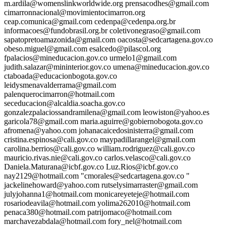
m.ardila@womenslinkworldwide.org prensacodhes@gmail.com
cimarronnacional@movimientocimarron.org
ceap.comunica@gmail.com cedenpa@cedenpa.org.br
informacoes@fundobrasil.org.br coletivonegraso@gmail.com
sapatopretoamazonida@gmail.com oacosta@sedcartagena.gov.co
obeso.miguel@gmail.com esalcedo@pilascol.org
fpalacios@mineducacion.gov.co urmelo1@gmail.com
judith.salazar@mininterior.gov.co umena@mineducacion.gov.co
ctaboada@educacionbogota.gov.co
leidysmenavalderrama@gmail.com
palenquerocimarron@hotmail.com
seceducacion@alcaldia.soacha.gov.co
gonzalezpalaciossandramilena@gmail.com leowiston@yahoo.es
garicola78@gmail.com maria.aguirre@gobiernobogota.gov.co
afromena@yahoo.com johanacaicedosinisterra@gmail.com
cristina.espinosa@cali.gov.co maypadillarangel@gmail.com
carolina.berrios@cali.gov.co william.rodriguez@cali.gov.co
mauricio.rivas.nie@cali.gov.co carlos.velasco@cali.gov.co
Daniela.Maturana@icbf.gov.co Luz.Rios@icbf.gov.co
nay2129@hotmail.com "cmorales@sedcartagena.gov.co "
jackelinehoward@yahoo.com rutselysimarraster@gmail.com
julyjohanna1@hotmail.com monicareyeteje@hotmail.com
rosariodeavila@hotmail.com yolima262010@hotmail.com
penaca380@hotmail.com patrijomaco@hotmail.com
marchavezabdala@hotmail.com fory_nel@hotmail.com