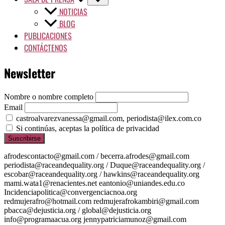
NOTICIAS
BLOG
PUBLICACIONES
CONTÁCTENOS
Newsletter
Nombre o nombre completo
Email
castroalvarezvanessa@gmail.com, periodista@ilex.com.co
Si continúas, aceptas la política de privacidad
afrodescontacto@gmail.com / becerra.afrodes@gmail.com
periodista@raceandequality.org / Duque@raceandequality.org /
escobar@raceandequality.org / hawkins@raceandequality.org
mami.wata1@renacientes.net eantonio@uniandes.edu.co
Incidenciapolitica@convergenciacnoa.org
redmujerafro@hotmail.com redmujerafrokambiri@gmail.com
pbacca@dejusticia.org / global@dejusticia.org
info@programaacua.org jennypatriciamunoz@gmail.com